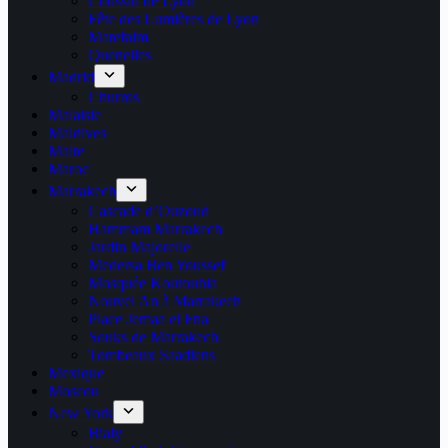
Coussin de Lyon
Fête des Lumières de Lyon
Matefaim
Quenelles
Madrid
Churros
Malaisie
Maldives
Malte
Maroc
Marrakech
Cascade d’Ouzoud
Hammam Marrakech
Jardin Majorelle
Medersa Ben Youssef
Mosquée Koutoubia
Nouvel An à Marrakech
Place Jemaa el Fna
Souks de Marrakech
Tombeaux Saadiens
Mexique
Moscou
New York
Bialy