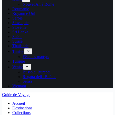
Nouvel An à Rome
Roumanie
Royaume Uni
Serbie
Slovaquie
Slovénie
Sri Lanka
Suède
Suisse
Thaïlande
Tunisie
Fête des martyrs
Turquie
Venise
Bussolai Buranei
Regatta della Befane
Sensa
Vietnam
Guide de Voyage
Accueil
Destinations
Collections