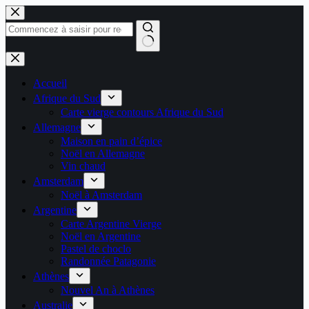
Passer
au
contenu
Aucun
résultat
Accueil
Afrique du Sud
Carte vierge contours Afrique du Sud
Allemagne
Maison en pain d’épice
Noël en Allemagne
Vin chaud
Amsterdam
Noël à Amsterdam
Argentine
Carte Argentine Vierge
Noël en Argentine
Pastel de choclo
Randonnée Patagonie
Athènes
Nouvel An à Athènes
Australie