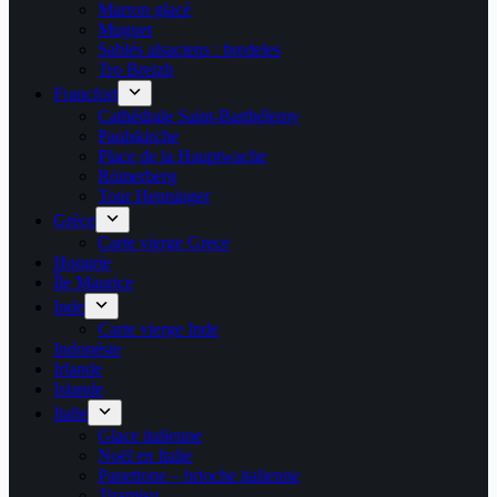
Marron glacé
Muguet
Sablés alsaciens : bredeles
Tro Breizh
Francfort
Cathédrale Saint-Barthélemy
Paulskirche
Place de la Hauptwache
Römerberg
Tour Henninger
Grèce
Carte vierge Grece
Hongrie
Île Maurice
Inde
Carte vierge Inde
Indonésie
Irlande
Islande
Italie
Glace italienne
Noël en Italie
Panettone – brioche italienne
Tiramisu