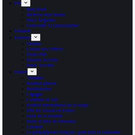
Fès
Borj Nord
Medersa Bou Inania
Place Nejjarine
Université Al Quaraouiyine
Finlande
Florence
Duomo
Galerie des Offices
Palais Pitti
Palazzo Vecchio
Ponte Vecchio
France
Absinthe
Bonbon piment
Bouillabaisse
Cigogne
Confiture de lait
Festival international de la soupe
Fête du Travail en France
Foire de la lavande
Huile d’olive de Provence
Lavande
Le petit-déjeuner français : pain frais et croissants