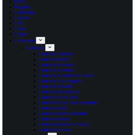
Brésil
Bulgarie
Cambodge
Canada
Chili
Chine
Chypre
Collections
Cartoville
Cartoville Athènes
Cartoville Berlin
Cartoville Florence
Cartoville Londres
Cartoville Londres en famille
Cartoville Los Angeles
Cartoville Madrid
Cartoville Marrakech
Cartoville New York
Cartoville New York en famille
Cartoville Paris
Cartoville Paris en famille
Cartoville Rome
Cartoville Rome en famille
Cartoville Venise