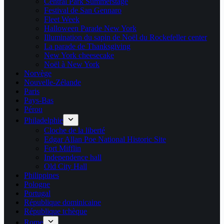
Central Park Summerstage
Festival de San Gennaro
Fleet Week
Halloween Parade New York
Illumination du sapin de Noël du Rockefeller center
La parade de Thanksgiving
New York cheesecake
Noël à New York
Norvège
Nouvelle-Zélande
Paris
Pays-Bas
Pérou
Philadelphie
Cloche de la liberté
Edgar Allan Poe National Historic Site
Fort Mifflin
Independence hall
Old City Hall
Philippines
Pologne
Portugal
République dominicaine
République tchèque
Rome