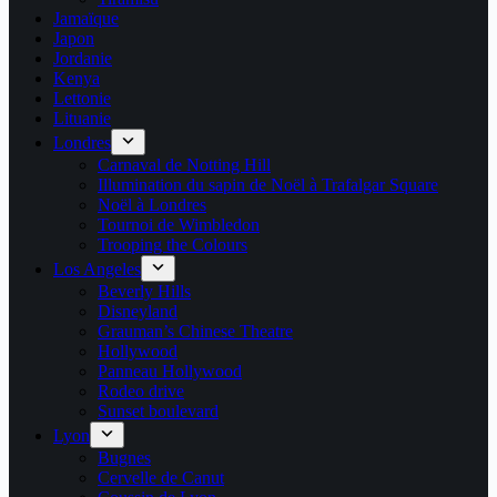
Jamaïque
Japon
Jordanie
Kenya
Lettonie
Lituanie
Londres
Carnaval de Notting Hill
Illumination du sapin de Noël à Trafalgar Square
Noël à Londres
Tournoi de Wimbledon
Trooping the Colours
Los Angeles
Beverly Hills
Disneyland
Grauman’s Chinese Theatre
Hollywood
Panneau Hollywood
Rodeo drive
Sunset boulevard
Lyon
Bugnes
Cervelle de Canut