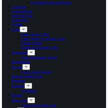
Un grand week-end Rome
Colombie
Convertisseur
Corée du Sud
Costa Rica
Croatie
Cuba
Carte vierge Cuba
Carte vierge et capitale Cuba
Cigare cubain
Guide du Routard Cuba
Danemark
Carte Danemark Vierge
Destinations
Égypte
Carte vierge Egypte
Émirats Arabes Unis
Équateur
Espagne
Ajoblanco
Estonie
États-Unis
Carte vierge Etats Unis