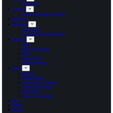
Pie Floater
Autriche
Guide du Routard Autriche
Bahamas
Barcelone
Arros negre
Cavalcade des Rois Mages
Belgique
Frites
Noël en Belgique
Peket
Saint Nicolas
Salade liégeoise
Berlin
Berliner
Berliner Dom
Carnaval des Cultures
Checkpoint Charlie
Currywurst
Nouvel An à Berlin
Blog
Bolivie
Bosnie