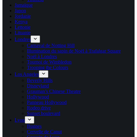
Jamaïque
Japon
Jordanie
Kenya
Lettonie
Lituanie
Londres
Carnaval de Notting Hill
Illumination du sapin de Noël à Trafalgar Square
Noël à Londres
Tournoi de Wimbledon
Trooping the Colours
Los Angeles
Beverly Hills
Disneyland
Grauman’s Chinese Theatre
Hollywood
Panneau Hollywood
Rodeo drive
Sunset boulevard
Lyon
Bugnes
Cervelle de Canut