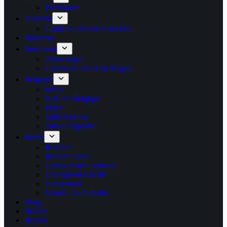
Pie Floater
Autriche
Guide du Routard Autriche
Bahamas
Barcelone
Arros negre
Cavalcade des Rois Mages
Belgique
Frites
Noël en Belgique
Peket
Saint Nicolas
Salade liégeoise
Berlin
Berliner
Berliner Dom
Carnaval des Cultures
Checkpoint Charlie
Currywurst
Nouvel An à Berlin
Blog
Bolivie
Bosnie