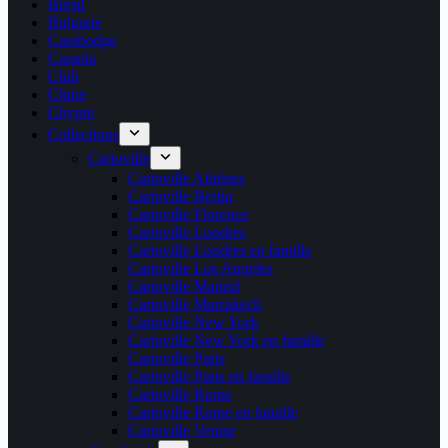
Brésil
Bulgarie
Cambodge
Canada
Chili
Chine
Chypre
Collections
Cartoville
Cartoville Athènes
Cartoville Berlin
Cartoville Florence
Cartoville Londres
Cartoville Londres en famille
Cartoville Los Angeles
Cartoville Madrid
Cartoville Marrakech
Cartoville New York
Cartoville New York en famille
Cartoville Paris
Cartoville Paris en famille
Cartoville Rome
Cartoville Rome en famille
Cartoville Venise