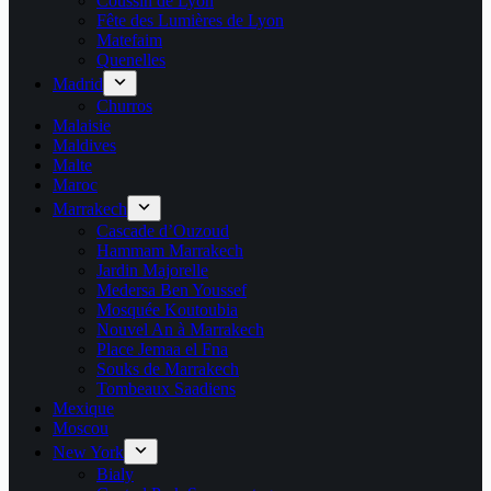
Coussin de Lyon
Fête des Lumières de Lyon
Matefaim
Quenelles
Madrid
Churros
Malaisie
Maldives
Malte
Maroc
Marrakech
Cascade d’Ouzoud
Hammam Marrakech
Jardin Majorelle
Medersa Ben Youssef
Mosquée Koutoubia
Nouvel An à Marrakech
Place Jemaa el Fna
Souks de Marrakech
Tombeaux Saadiens
Mexique
Moscou
New York
Bialy