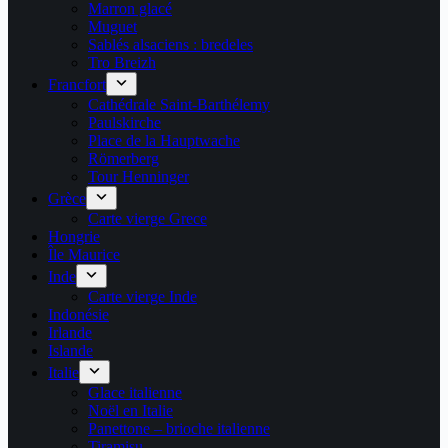
Marron glacé
Muguet
Sablés alsaciens : bredeles
Tro Breizh
Francfort
Cathédrale Saint-Barthélemy
Paulskirche
Place de la Hauptwache
Römerberg
Tour Henninger
Grèce
Carte vierge Grece
Hongrie
Île Maurice
Inde
Carte vierge Inde
Indonésie
Irlande
Islande
Italie
Glace italienne
Noël en Italie
Panettone – brioche italienne
Tiramisu