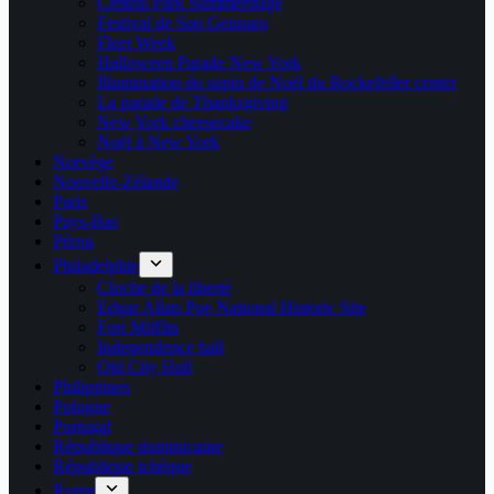
Central Park Summerstage
Festival de San Gennaro
Fleet Week
Halloween Parade New York
Illumination du sapin de Noël du Rockefeller center
La parade de Thanksgiving
New York cheesecake
Noël à New York
Norvège
Nouvelle-Zélande
Paris
Pays-Bas
Pérou
Philadelphie
Cloche de la liberté
Edgar Allan Poe National Historic Site
Fort Mifflin
Independence hall
Old City Hall
Philippines
Pologne
Portugal
République dominicaine
République tchèque
Rome