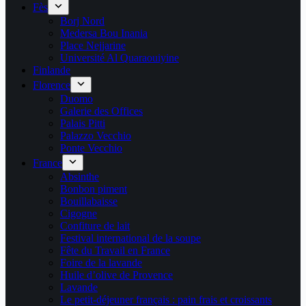
Fès
Borj Nord
Medersa Bou Inania
Place Nejjarine
Université Al Quaraouiyine
Finlande
Florence
Duomo
Galerie des Offices
Palais Pitti
Palazzo Vecchio
Ponte Vecchio
France
Absinthe
Bonbon piment
Bouillabaisse
Cigogne
Confiture de lait
Festival international de la soupe
Fête du Travail en France
Foire de la lavande
Huile d’olive de Provence
Lavande
Le petit-déjeuner français : pain frais et croissants