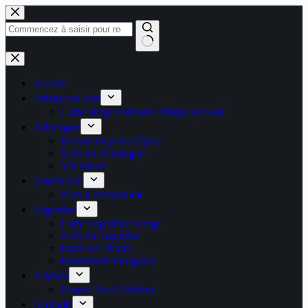
Passer
au
contenu
Aucun
résultat
Accueil
Afrique du Sud
Carte vierge contours Afrique du Sud
Allemagne
Maison en pain d’épice
Noël en Allemagne
Vin chaud
Amsterdam
Noël à Amsterdam
Argentine
Carte Argentine Vierge
Noël en Argentine
Pastel de choclo
Randonnée Patagonie
Athènes
Nouvel An à Athènes
Australie