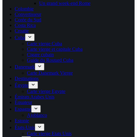
Un grand week-end Rome
Colombie
Convertisseur
Corée du Sud
Costa Rica
Croatie
Cuba
Carte vierge Cuba
Carte vierge et capitale Cuba
Cigare cubain
Guide du Routard Cuba
Danemark
Carte Danemark Vierge
Destinations
Égypte
Carte vierge Egypte
Émirats Arabes Unis
Équateur
Espagne
Ajoblanco
Estonie
États-Unis
Carte vierge Etats Unis