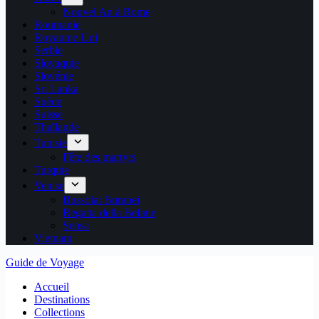
Nouvel An à Rome
Roumanie
Royaume Uni
Serbie
Slovaquie
Slovénie
Sri Lanka
Suède
Suisse
Thaïlande
Tunisie
Fête des martyrs
Turquie
Venise
Bussolai Buranei
Regatta della Befane
Sensa
Vietnam
Guide de Voyage
Accueil
Destinations
Collections