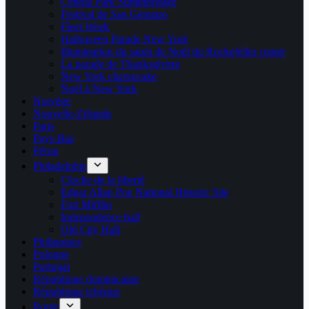
Central Park Summerstage
Festival de San Gennaro
Fleet Week
Halloween Parade New York
Illumination du sapin de Noël du Rockefeller center
La parade de Thanksgiving
New York cheesecake
Noël à New York
Norvège
Nouvelle-Zélande
Paris
Pays-Bas
Pérou
Philadelphie
Cloche de la liberté
Edgar Allan Poe National Historic Site
Fort Mifflin
Independence hall
Old City Hall
Philippines
Pologne
Portugal
République dominicaine
République tchèque
Rome