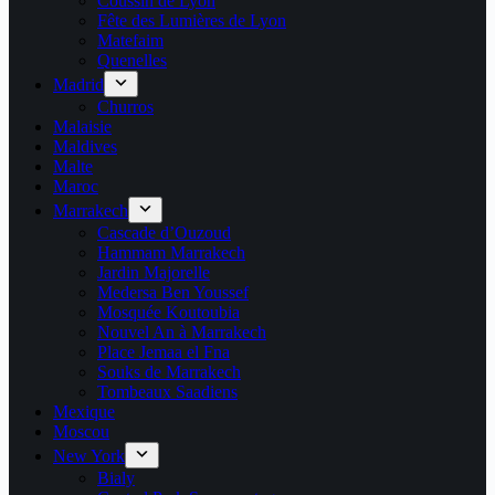
Coussin de Lyon
Fête des Lumières de Lyon
Matefaim
Quenelles
Madrid
Churros
Malaisie
Maldives
Malte
Maroc
Marrakech
Cascade d’Ouzoud
Hammam Marrakech
Jardin Majorelle
Medersa Ben Youssef
Mosquée Koutoubia
Nouvel An à Marrakech
Place Jemaa el Fna
Souks de Marrakech
Tombeaux Saadiens
Mexique
Moscou
New York
Bialy