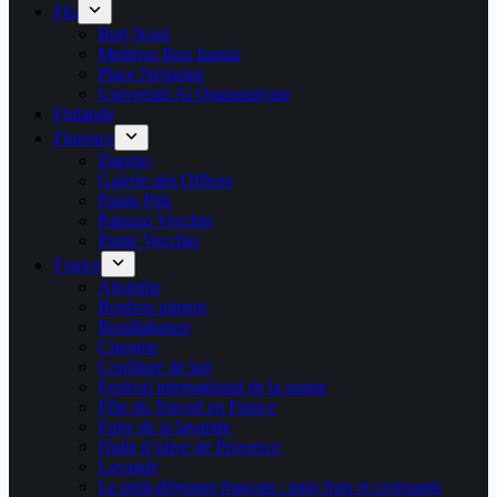
Fès
Borj Nord
Medersa Bou Inania
Place Nejjarine
Université Al Quaraouiyine
Finlande
Florence
Duomo
Galerie des Offices
Palais Pitti
Palazzo Vecchio
Ponte Vecchio
France
Absinthe
Bonbon piment
Bouillabaisse
Cigogne
Confiture de lait
Festival international de la soupe
Fête du Travail en France
Foire de la lavande
Huile d’olive de Provence
Lavande
Le petit-déjeuner français : pain frais et croissants