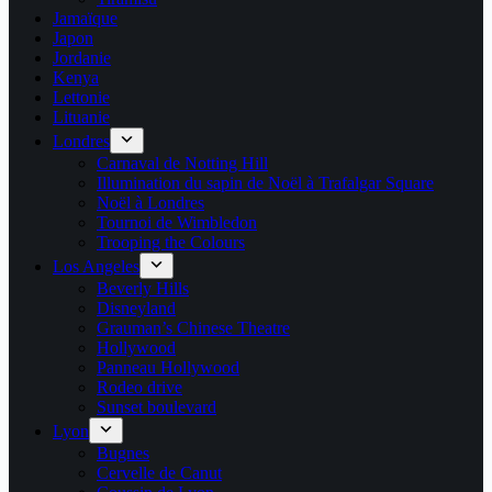
Jamaïque
Japon
Jordanie
Kenya
Lettonie
Lituanie
Londres
Carnaval de Notting Hill
Illumination du sapin de Noël à Trafalgar Square
Noël à Londres
Tournoi de Wimbledon
Trooping the Colours
Los Angeles
Beverly Hills
Disneyland
Grauman’s Chinese Theatre
Hollywood
Panneau Hollywood
Rodeo drive
Sunset boulevard
Lyon
Bugnes
Cervelle de Canut