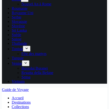
Nouvel An à Rome
Roumanie
Royaume Uni
Serbie
Slovaquie
Slovénie
Sri Lanka
Suède
Suisse
Thaïlande
Tunisie
Fête des martyrs
Turquie
Venise
Bussolai Buranei
Regatta della Befane
Sensa
Vietnam
Guide de Voyage
Accueil
Destinations
Collections