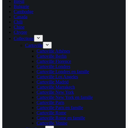
Brésil
Bulgarie
Cambodge
Canada
Chili
Chine
Chypre
Collections
Cartoville
Cartoville Athènes
Cartoville Berlin
Cartoville Florence
Cartoville Londres
Cartoville Londres en famille
Cartoville Los Angeles
Cartoville Madrid
Cartoville Marrakech
Cartoville New York
Cartoville New York en famille
Cartoville Paris
Cartoville Paris en famille
Cartoville Rome
Cartoville Rome en famille
Cartoville Venise