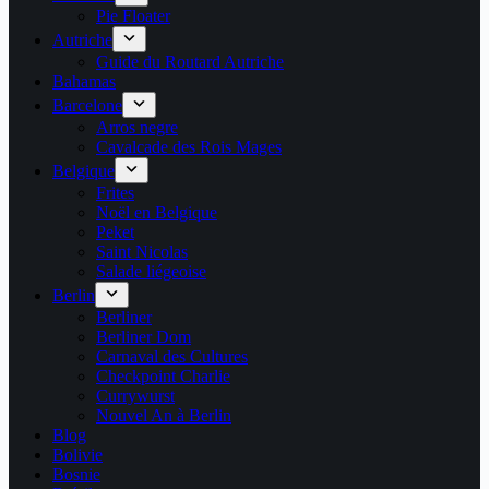
Pie Floater
Autriche
Guide du Routard Autriche
Bahamas
Barcelone
Arros negre
Cavalcade des Rois Mages
Belgique
Frites
Noël en Belgique
Peket
Saint Nicolas
Salade liégeoise
Berlin
Berliner
Berliner Dom
Carnaval des Cultures
Checkpoint Charlie
Currywurst
Nouvel An à Berlin
Blog
Bolivie
Bosnie