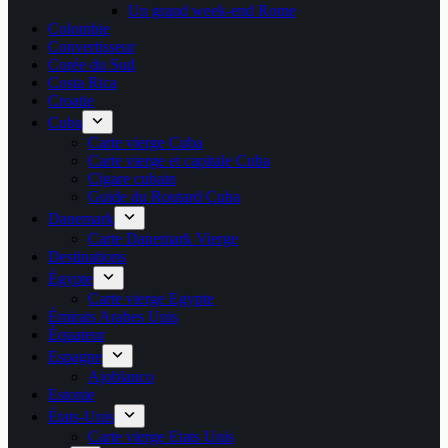
Un grand week-end Rome
Colombie
Convertisseur
Corée du Sud
Costa Rica
Croatie
Cuba
Carte vierge Cuba
Carte vierge et capitale Cuba
Cigare cubain
Guide du Routard Cuba
Danemark
Carte Danemark Vierge
Destinations
Égypte
Carte vierge Egypte
Émirats Arabes Unis
Équateur
Espagne
Ajoblanco
Estonie
États-Unis
Carte vierge Etats Unis