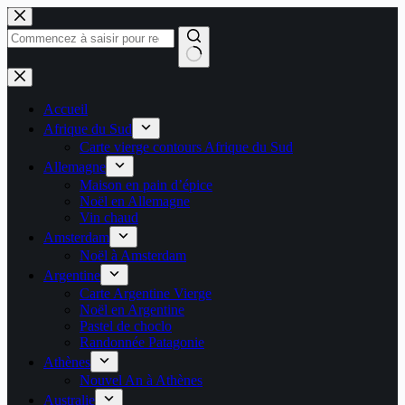
Passer
au
contenu
Aucun
résultat
Accueil
Afrique du Sud
Carte vierge contours Afrique du Sud
Allemagne
Maison en pain d’épice
Noël en Allemagne
Vin chaud
Amsterdam
Noël à Amsterdam
Argentine
Carte Argentine Vierge
Noël en Argentine
Pastel de choclo
Randonnée Patagonie
Athènes
Nouvel An à Athènes
Australie