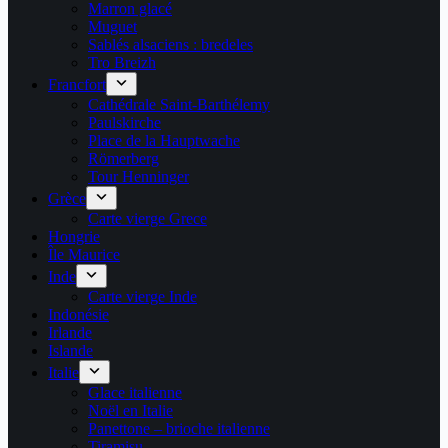
Marron glacé
Muguet
Sablés alsaciens : bredeles
Tro Breizh
Francfort
Cathédrale Saint-Barthélemy
Paulskirche
Place de la Hauptwache
Römerberg
Tour Henninger
Grèce
Carte vierge Grece
Hongrie
Île Maurice
Inde
Carte vierge Inde
Indonésie
Irlande
Islande
Italie
Glace italienne
Noël en Italie
Panettone – brioche italienne
Tiramisu