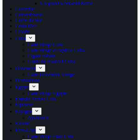
Un grand week-end Rome
Colombie
Convertisseur
Corée du Sud
Costa Rica
Croatie
Cuba
Carte vierge Cuba
Carte vierge et capitale Cuba
Cigare cubain
Guide du Routard Cuba
Danemark
Carte Danemark Vierge
Destinations
Égypte
Carte vierge Egypte
Émirats Arabes Unis
Équateur
Espagne
Ajoblanco
Estonie
États-Unis
Carte vierge Etats Unis