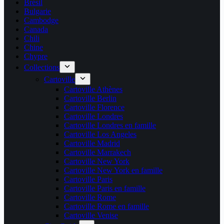
Brésil
Bulgarie
Cambodge
Canada
Chili
Chine
Chypre
Collections
Cartoville
Cartoville Athènes
Cartoville Berlin
Cartoville Florence
Cartoville Londres
Cartoville Londres en famille
Cartoville Los Angeles
Cartoville Madrid
Cartoville Marrakech
Cartoville New York
Cartoville New York en famille
Cartoville Paris
Cartoville Paris en famille
Cartoville Rome
Cartoville Rome en famille
Cartoville Venise