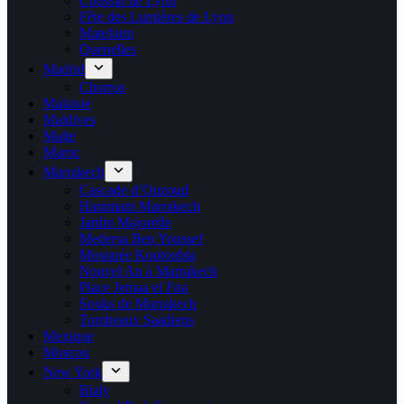
Coussin de Lyon
Fête des Lumières de Lyon
Matefaim
Quenelles
Madrid
Churros
Malaisie
Maldives
Malte
Maroc
Marrakech
Cascade d’Ouzoud
Hammam Marrakech
Jardin Majorelle
Medersa Ben Youssef
Mosquée Koutoubia
Nouvel An à Marrakech
Place Jemaa el Fna
Souks de Marrakech
Tombeaux Saadiens
Mexique
Moscou
New York
Bialy