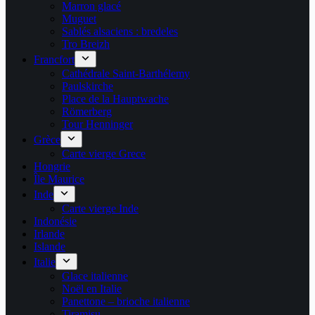
Marron glacé
Muguet
Sablés alsaciens : bredeles
Tro Breizh
Francfort
Cathédrale Saint-Barthélemy
Paulskirche
Place de la Hauptwache
Römerberg
Tour Henninger
Grèce
Carte vierge Grece
Hongrie
Île Maurice
Inde
Carte vierge Inde
Indonésie
Irlande
Islande
Italie
Glace italienne
Noël en Italie
Panettone – brioche italienne
Tiramisu