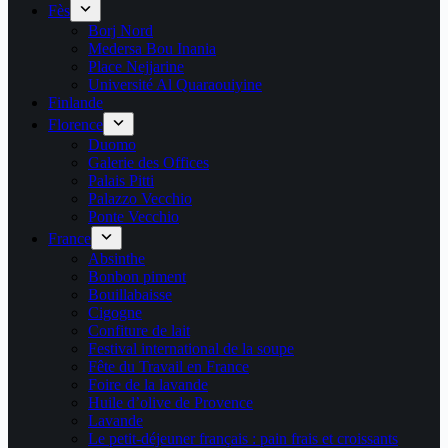
Fès
Borj Nord
Medersa Bou Inania
Place Nejjarine
Université Al Quaraouiyine
Finlande
Florence
Duomo
Galerie des Offices
Palais Pitti
Palazzo Vecchio
Ponte Vecchio
France
Absinthe
Bonbon piment
Bouillabaisse
Cigogne
Confiture de lait
Festival international de la soupe
Fête du Travail en France
Foire de la lavande
Huile d’olive de Provence
Lavande
Le petit-déjeuner français : pain frais et croissants