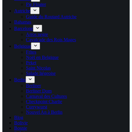
Pie Floater
Autriche
Guide du Routard Autriche
Bahamas
Barcelone
Arros negre
Cavalcade des Rois Mages
Belgique
Frites
Noël en Belgique
Peket
Saint Nicolas
Salade liégeoise
Berlin
Berliner
Berliner Dom
Carnaval des Cultures
Checkpoint Charlie
Currywurst
Nouvel An à Berlin
Blog
Bolivie
Bosnie