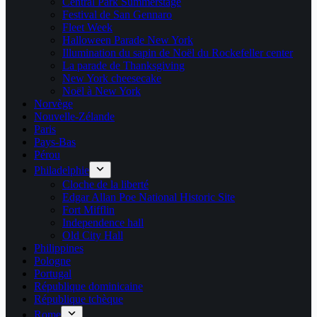
Central Park Summerstage
Festival de San Gennaro
Fleet Week
Halloween Parade New York
Illumination du sapin de Noël du Rockefeller center
La parade de Thanksgiving
New York cheesecake
Noël à New York
Norvège
Nouvelle-Zélande
Paris
Pays-Bas
Pérou
Philadelphie
Cloche de la liberté
Edgar Allan Poe National Historic Site
Fort Mifflin
Independence hall
Old City Hall
Philippines
Pologne
Portugal
République dominicaine
République tchèque
Rome