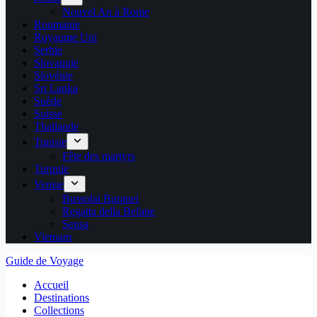
Nouvel An à Rome
Roumanie
Royaume Uni
Serbie
Slovaquie
Slovénie
Sri Lanka
Suède
Suisse
Thaïlande
Tunisie
Fête des martyrs
Turquie
Venise
Bussolai Buranei
Regatta della Befane
Sensa
Vietnam
Guide de Voyage
Accueil
Destinations
Collections