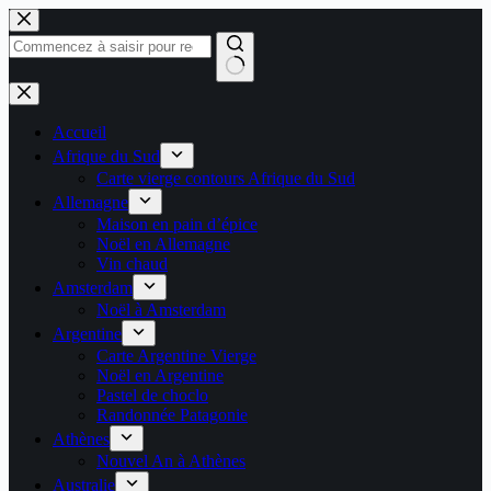
Passer
au
contenu
Aucun
résultat
Accueil
Afrique du Sud
Carte vierge contours Afrique du Sud
Allemagne
Maison en pain d’épice
Noël en Allemagne
Vin chaud
Amsterdam
Noël à Amsterdam
Argentine
Carte Argentine Vierge
Noël en Argentine
Pastel de choclo
Randonnée Patagonie
Athènes
Nouvel An à Athènes
Australie