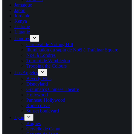
Jamaïque
Japon
Jordanie
Kenya
Lettonie
Lituanie
Londres
Carnaval de Notting Hill
Illumination du sapin de Noël à Trafalgar Square
Noël à Londres
Tournoi de Wimbledon
Trooping the Colours
Los Angeles
Beverly Hills
Disneyland
Grauman’s Chinese Theatre
Hollywood
Panneau Hollywood
Rodeo drive
Sunset boulevard
Lyon
Bugnes
Cervelle de Canut