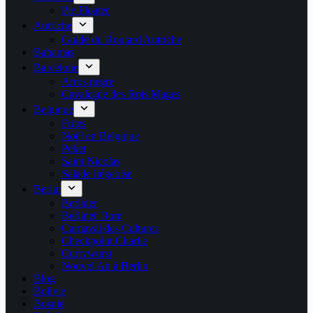
Pie Floater
Autriche
Guide du Routard Autriche
Bahamas
Barcelone
Arros negre
Cavalcade des Rois Mages
Belgique
Frites
Noël en Belgique
Peket
Saint Nicolas
Salade liégeoise
Berlin
Berliner
Berliner Dom
Carnaval des Cultures
Checkpoint Charlie
Currywurst
Nouvel An à Berlin
Blog
Bolivie
Bosnie