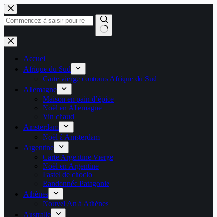
Passer
au
contenu
Aucun
résultat
Accueil
Afrique du Sud
Carte vierge contours Afrique du Sud
Allemagne
Maison en pain d’épice
Noël en Allemagne
Vin chaud
Amsterdam
Noël à Amsterdam
Argentine
Carte Argentine Vierge
Noël en Argentine
Pastel de choclo
Randonnée Patagonie
Athènes
Nouvel An à Athènes
Australie