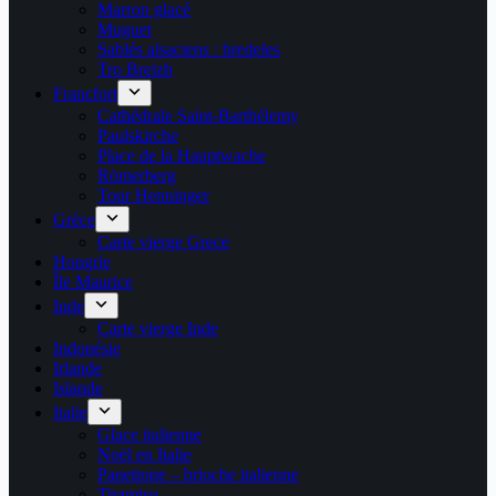
Marron glacé
Muguet
Sablés alsaciens : bredeles
Tro Breizh
Francfort
Cathédrale Saint-Barthélemy
Paulskirche
Place de la Hauptwache
Römerberg
Tour Henninger
Grèce
Carte vierge Grece
Hongrie
Île Maurice
Inde
Carte vierge Inde
Indonésie
Irlande
Islande
Italie
Glace italienne
Noël en Italie
Panettone – brioche italienne
Tiramisu