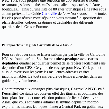
New York vous propose une sélection de 200 adresses d’hotels,
restaurants, salons de thé, cafés, bars, salle de spectacles, théatres,
boutiques… ainsi qu’une liste de 80 sites touristiques à ne rater sous
aucun prétexte. Le Guide
Cartoville
de New York vous donne toutes
les clés pour réussir votre séjour en vous mettant à disposition des
plans détaillés, colorés, pratiques et dépliables des différents
quartiers de la Grosse Pomme.
Pourquoi choisir le guide Cartoville de New York ?
Pour se retrouver sans se laisser submerger par la ville, le Cartoville
NY est l’outil parfait ! Son
format ultra-pratique
avec
cartes
dépliables
quartier par quartier permet de se repérer facilement sans
dépendre d’un GPS. Ce guide de voyage pour New York permet
aussi d’avoir sous les yeux les meilleures adresses et sites
incontournables. Le tout sans perdre de temps à chercher dans un
guide trop volumineux.
Contrairement aux ouvrages plus classiques,
Cartoville NYC va à
l’essentiel
. Ce guide propose en effet des itinéraires optimisés, des
bons plans locaux et une sélection pointue de lieux à découvrir.
Ainsi, que vous souhaitiez admirer la skyline depuis un rooftop,
explorer les musées iconiques, flâner à Central Park ou goûter aux