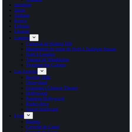
Jamaïque
Japon
Jordanie
Kenya
Lettonie
Lituanie
Londres
Carnaval de Notting Hill
Illumination du sapin de Noël à Trafalgar Square
Noël à Londres
Tournoi de Wimbledon
Trooping the Colours
Los Angeles
Beverly Hills
Disneyland
Grauman’s Chinese Theatre
Hollywood
Panneau Hollywood
Rodeo drive
Sunset boulevard
Lyon
Bugnes
Cervelle de Canut