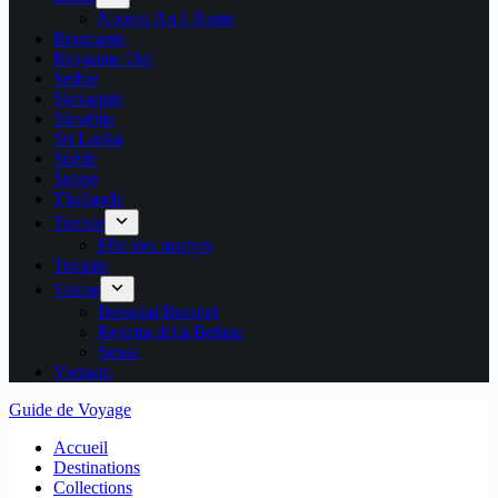
Nouvel An à Rome
Roumanie
Royaume Uni
Serbie
Slovaquie
Slovénie
Sri Lanka
Suède
Suisse
Thaïlande
Tunisie
Fête des martyrs
Turquie
Venise
Bussolai Buranei
Regatta della Befane
Sensa
Vietnam
Guide de Voyage
Accueil
Destinations
Collections