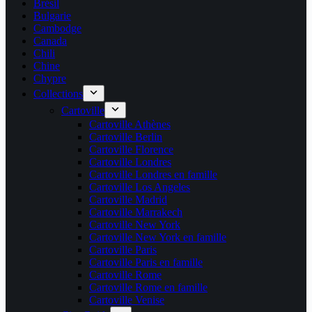
Brésil
Bulgarie
Cambodge
Canada
Chili
Chine
Chypre
Collections
Cartoville
Cartoville Athènes
Cartoville Berlin
Cartoville Florence
Cartoville Londres
Cartoville Londres en famille
Cartoville Los Angeles
Cartoville Madrid
Cartoville Marrakech
Cartoville New York
Cartoville New York en famille
Cartoville Paris
Cartoville Paris en famille
Cartoville Rome
Cartoville Rome en famille
Cartoville Venise