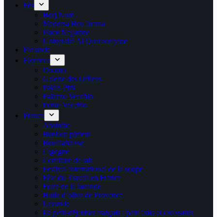
Fès
Borj Nord
Medersa Bou Inania
Place Nejjarine
Université Al Quaraouiyine
Finlande
Florence
Duomo
Galerie des Offices
Palais Pitti
Palazzo Vecchio
Ponte Vecchio
France
Absinthe
Bonbon piment
Bouillabaisse
Cigogne
Confiture de lait
Festival international de la soupe
Fête du Travail en France
Foire de la lavande
Huile d’olive de Provence
Lavande
Le petit-déjeuner français : pain frais et croissants