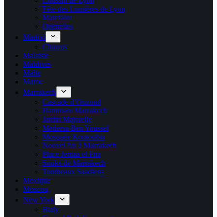
Coussin de Lyon
Fête des Lumières de Lyon
Matefaim
Quenelles
Madrid
Churros
Malaisie
Maldives
Malte
Maroc
Marrakech
Cascade d’Ouzoud
Hammam Marrakech
Jardin Majorelle
Medersa Ben Youssef
Mosquée Koutoubia
Nouvel An à Marrakech
Place Jemaa el Fna
Souks de Marrakech
Tombeaux Saadiens
Mexique
Moscou
New York
Bialy