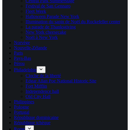
Central Park Summerstage
Festival de San Gennaro
Fleet Week
Halloween Parade New York
Illumination du sapin de Noël du Rockefeller center
La parade de Thanksgiving
New York cheesecake
Noël à New York
Norvège
Nouvelle-Zélande
Paris
Pays-Bas
Pérou
Philadelphie
Cloche de la liberté
Edgar Allan Poe National Historic Site
Fort Mifflin
Independence hall
Old City Hall
Philippines
Pologne
Portugal
République dominicaine
République tchèque
Rome