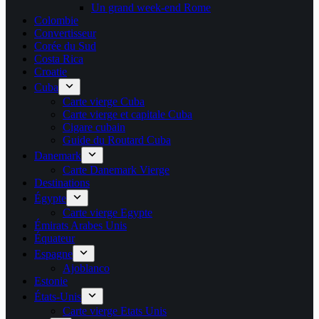
Un grand week-end Rome
Colombie
Convertisseur
Corée du Sud
Costa Rica
Croatie
Cuba
Carte vierge Cuba
Carte vierge et capitale Cuba
Cigare cubain
Guide du Routard Cuba
Danemark
Carte Danemark Vierge
Destinations
Égypte
Carte vierge Egypte
Émirats Arabes Unis
Équateur
Espagne
Ajoblanco
Estonie
États-Unis
Carte vierge Etats Unis