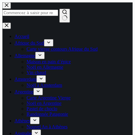
Passer
au
contenu
Aucun
résultat
Accueil
Afrique du Sud
Carte vierge contours Afrique du Sud
Allemagne
Maison en pain d’épice
Noël en Allemagne
Vin chaud
Amsterdam
Noël à Amsterdam
Argentine
Carte Argentine Vierge
Noël en Argentine
Pastel de choclo
Randonnée Patagonie
Athènes
Nouvel An à Athènes
Australie