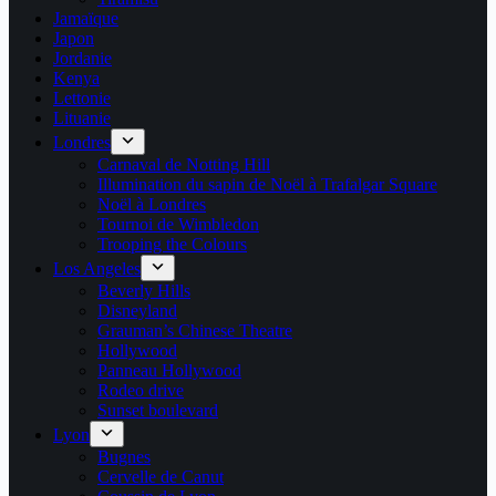
Jamaïque
Japon
Jordanie
Kenya
Lettonie
Lituanie
Londres
Carnaval de Notting Hill
Illumination du sapin de Noël à Trafalgar Square
Noël à Londres
Tournoi de Wimbledon
Trooping the Colours
Los Angeles
Beverly Hills
Disneyland
Grauman’s Chinese Theatre
Hollywood
Panneau Hollywood
Rodeo drive
Sunset boulevard
Lyon
Bugnes
Cervelle de Canut