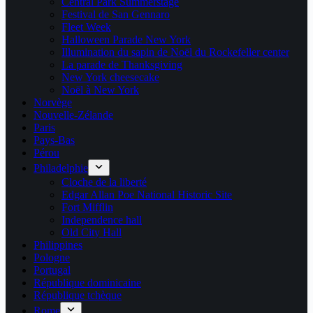
Central Park Summerstage
Festival de San Gennaro
Fleet Week
Halloween Parade New York
Illumination du sapin de Noël du Rockefeller center
La parade de Thanksgiving
New York cheesecake
Noël à New York
Norvège
Nouvelle-Zélande
Paris
Pays-Bas
Pérou
Philadelphie
Cloche de la liberté
Edgar Allan Poe National Historic Site
Fort Mifflin
Independence hall
Old City Hall
Philippines
Pologne
Portugal
République dominicaine
République tchèque
Rome