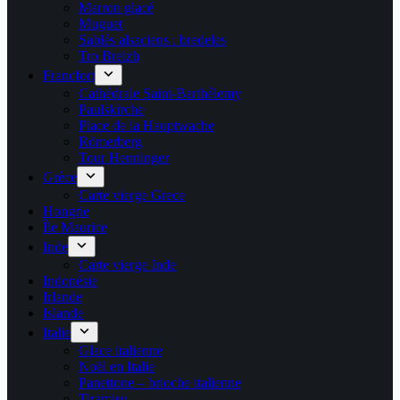
Marron glacé
Muguet
Sablés alsaciens : bredeles
Tro Breizh
Francfort
Cathédrale Saint-Barthélemy
Paulskirche
Place de la Hauptwache
Römerberg
Tour Henninger
Grèce
Carte vierge Grece
Hongrie
Île Maurice
Inde
Carte vierge Inde
Indonésie
Irlande
Islande
Italie
Glace italienne
Noël en Italie
Panettone – brioche italienne
Tiramisu