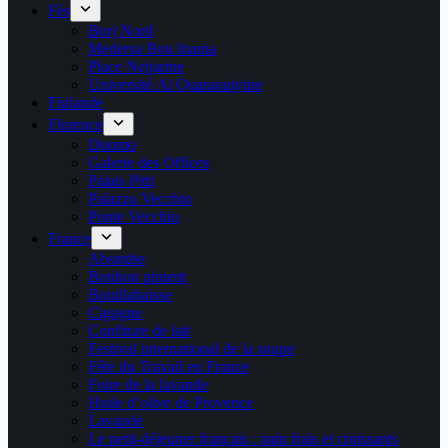
Fès
Borj Nord
Medersa Bou Inania
Place Nejjarine
Université Al Quaraouiyine
Finlande
Florence
Duomo
Galerie des Offices
Palais Pitti
Palazzo Vecchio
Ponte Vecchio
France
Absinthe
Bonbon piment
Bouillabaisse
Cigogne
Confiture de lait
Festival international de la soupe
Fête du Travail en France
Foire de la lavande
Huile d’olive de Provence
Lavande
Le petit-déjeuner français : pain frais et croissants