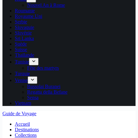
Nouvel An à Rome
Roumanie
Royaume Uni
Serbie
Slovaquie
Slovénie
Sri Lanka
Suède
Suisse
Thaïlande
Tunisie
Fête des martyrs
Turquie
Venise
Bussolai Buranei
Regatta della Befane
Sensa
Vietnam
Guide de Voyage
Accueil
Destinations
Collections