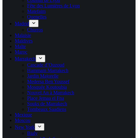
Coussin de Lyon
Fête des Lumières de Lyon
Matefaim
Quenelles
Madrid
Churros
Malaisie
Maldives
Malte
Maroc
Marrakech
Cascade d’Ouzoud
Hammam Marrakech
Jardin Majorelle
Medersa Ben Youssef
Mosquée Koutoubia
Nouvel An à Marrakech
Place Jemaa el Fna
Souks de Marrakech
Tombeaux Saadiens
Mexique
Moscou
New York
Bialy