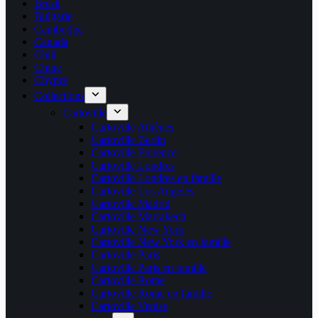
Brésil
Bulgarie
Cambodge
Canada
Chili
Chine
Chypre
Collections
Cartoville
Cartoville Athènes
Cartoville Berlin
Cartoville Florence
Cartoville Londres
Cartoville Londres en famille
Cartoville Los Angeles
Cartoville Madrid
Cartoville Marrakech
Cartoville New York
Cartoville New York en famille
Cartoville Paris
Cartoville Paris en famille
Cartoville Rome
Cartoville Rome en famille
Cartoville Venise