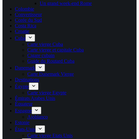
Un grand week-end Rome
Colombie
Convertisseur
Corée du Sud
Costa Rica
Croatie
Cuba
Carte vierge Cuba
Carte vierge et capitale Cuba
Cigare cubain
Guide du Routard Cuba
Danemark
Carte Danemark Vierge
Destinations
Égypte
Carte vierge Egypte
Émirats Arabes Unis
Équateur
Espagne
Ajoblanco
Estonie
États-Unis
Carte vierge Etats Unis