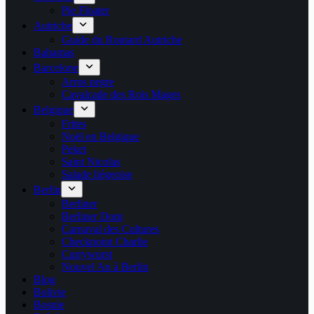
Pie Floater
Autriche
Guide du Routard Autriche
Bahamas
Barcelone
Arros negre
Cavalcade des Rois Mages
Belgique
Frites
Noël en Belgique
Peket
Saint Nicolas
Salade liégeoise
Berlin
Berliner
Berliner Dom
Carnaval des Cultures
Checkpoint Charlie
Currywurst
Nouvel An à Berlin
Blog
Bolivie
Bosnie