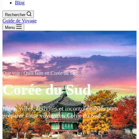
Blog
Rechercher
Guide de Voyage
Menu
Que voir / Quoi faire en Corée du Sud
Corée du Sud
Idées, villes, activités et incontournables pour
préparer votre voyage en Corée du Sud