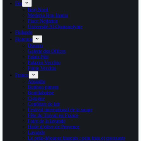
Fès
Borj Nord
Medersa Bou Inania
Place Nejjarine
Université Al Quaraouiyine
Finlande
Florence
Duomo
Galerie des Offices
Palais Pitti
Palazzo Vecchio
Ponte Vecchio
France
Absinthe
Bonbon piment
Bouillabaisse
Cigogne
Confiture de lait
Festival international de la soupe
Fête du Travail en France
Foire de la lavande
Huile d’olive de Provence
Lavande
Le petit-déjeuner français : pain frais et croissants