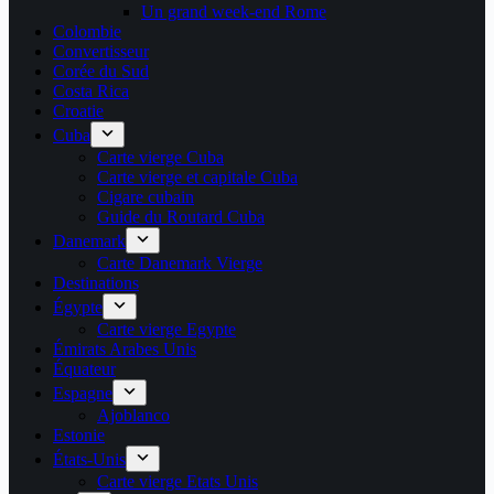
Un grand week-end Rome
Colombie
Convertisseur
Corée du Sud
Costa Rica
Croatie
Cuba
Carte vierge Cuba
Carte vierge et capitale Cuba
Cigare cubain
Guide du Routard Cuba
Danemark
Carte Danemark Vierge
Destinations
Égypte
Carte vierge Egypte
Émirats Arabes Unis
Équateur
Espagne
Ajoblanco
Estonie
États-Unis
Carte vierge Etats Unis