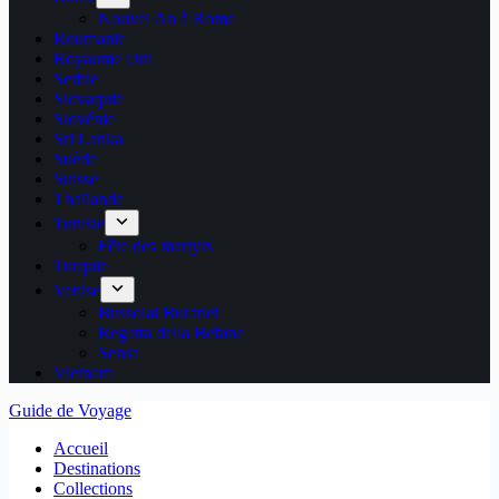
Nouvel An à Rome
Roumanie
Royaume Uni
Serbie
Slovaquie
Slovénie
Sri Lanka
Suède
Suisse
Thaïlande
Tunisie
Fête des martyrs
Turquie
Venise
Bussolai Buranei
Regatta della Befane
Sensa
Vietnam
Guide de Voyage
Accueil
Destinations
Collections