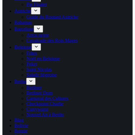
Pie Floater
Autriche
Guide du Routard Autriche
Bahamas
Barcelone
Arros negre
Cavalcade des Rois Mages
Belgique
Frites
Noël en Belgique
Peket
Saint Nicolas
Salade liégeoise
Berlin
Berliner
Berliner Dom
Carnaval des Cultures
Checkpoint Charlie
Currywurst
Nouvel An à Berlin
Blog
Bolivie
Bosnie