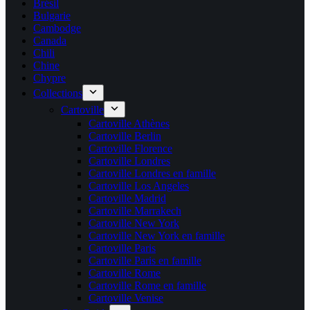
Brésil
Bulgarie
Cambodge
Canada
Chili
Chine
Chypre
Collections
Cartoville
Cartoville Athènes
Cartoville Berlin
Cartoville Florence
Cartoville Londres
Cartoville Londres en famille
Cartoville Los Angeles
Cartoville Madrid
Cartoville Marrakech
Cartoville New York
Cartoville New York en famille
Cartoville Paris
Cartoville Paris en famille
Cartoville Rome
Cartoville Rome en famille
Cartoville Venise