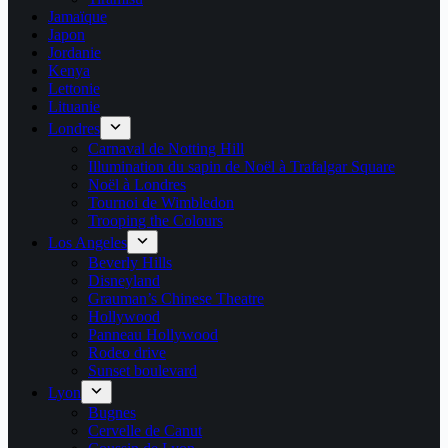
Jamaïque
Japon
Jordanie
Kenya
Lettonie
Lituanie
Londres
Carnaval de Notting Hill
Illumination du sapin de Noël à Trafalgar Square
Noël à Londres
Tournoi de Wimbledon
Trooping the Colours
Los Angeles
Beverly Hills
Disneyland
Grauman’s Chinese Theatre
Hollywood
Panneau Hollywood
Rodeo drive
Sunset boulevard
Lyon
Bugnes
Cervelle de Canut