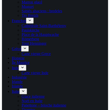
Marron glacé
Muguet
Sablés alsaciens : bredeles
Tro Breizh
Francfort
Cathédrale Saint-Barthélemy
Paulskirche
Place de la Hauptwache
Römerberg
Tour Henninger
Grèce
Carte vierge Grece
Hongrie
Île Maurice
Inde
Carte vierge Inde
Indonésie
Irlande
Islande
Italie
Glace italienne
Noël en Italie
Panettone – brioche italienne
Tiramisu