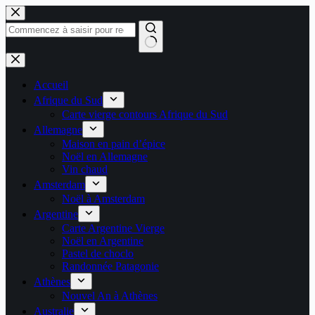
Passer
au
contenu
Aucun
résultat
Accueil
Afrique du Sud
Carte vierge contours Afrique du Sud
Allemagne
Maison en pain d’épice
Noël en Allemagne
Vin chaud
Amsterdam
Noël à Amsterdam
Argentine
Carte Argentine Vierge
Noël en Argentine
Pastel de choclo
Randonnée Patagonie
Athènes
Nouvel An à Athènes
Australie