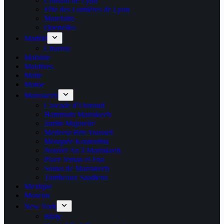
Coussin de Lyon
Fête des Lumières de Lyon
Matefaim
Quenelles
Madrid
Churros
Malaisie
Maldives
Malte
Maroc
Marrakech
Cascade d’Ouzoud
Hammam Marrakech
Jardin Majorelle
Medersa Ben Youssef
Mosquée Koutoubia
Nouvel An à Marrakech
Place Jemaa el Fna
Souks de Marrakech
Tombeaux Saadiens
Mexique
Moscou
New York
Bialy