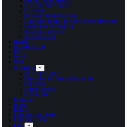
Central Park Summerstage
Festival de San Gennaro
Fleet Week
Halloween Parade New York
Illumination du sapin de Noël du Rockefeller center
La parade de Thanksgiving
New York cheesecake
Noël à New York
Norvège
Nouvelle-Zélande
Paris
Pays-Bas
Pérou
Philadelphie
Cloche de la liberté
Edgar Allan Poe National Historic Site
Fort Mifflin
Independence hall
Old City Hall
Philippines
Pologne
Portugal
République dominicaine
République tchèque
Rome