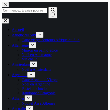
Passer
au
contenu
Aucun
résultat
Accueil
Afrique du Sud
Carte vierge contours Afrique du Sud
Allemagne
Maison en pain d’épice
Noël en Allemagne
Vin chaud
Amsterdam
Noël à Amsterdam
Argentine
Carte Argentine Vierge
Noël en Argentine
Pastel de choclo
Randonnée Patagonie
Athènes
Nouvel An à Athènes
Australie