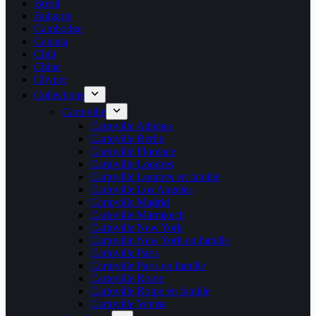
Brésil
Bulgarie
Cambodge
Canada
Chili
Chine
Chypre
Collections
Cartoville
Cartoville Athènes
Cartoville Berlin
Cartoville Florence
Cartoville Londres
Cartoville Londres en famille
Cartoville Los Angeles
Cartoville Madrid
Cartoville Marrakech
Cartoville New York
Cartoville New York en famille
Cartoville Paris
Cartoville Paris en famille
Cartoville Rome
Cartoville Rome en famille
Cartoville Venise