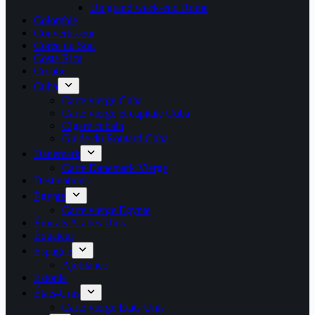
Un grand week-end Rome
Colombie
Convertisseur
Corée du Sud
Costa Rica
Croatie
Cuba
Carte vierge Cuba
Carte vierge et capitale Cuba
Cigare cubain
Guide du Routard Cuba
Danemark
Carte Danemark Vierge
Destinations
Égypte
Carte vierge Egypte
Émirats Arabes Unis
Équateur
Espagne
Ajoblanco
Estonie
États-Unis
Carte vierge Etats Unis