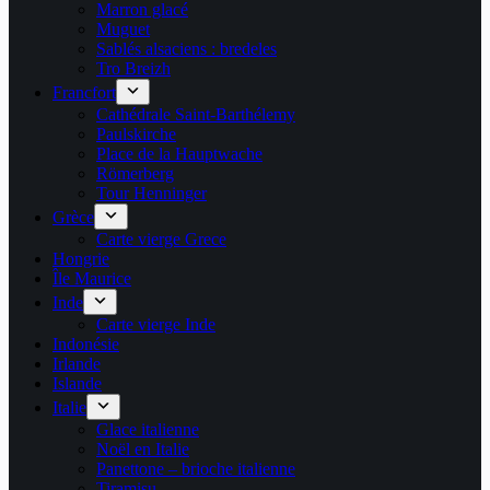
Marron glacé
Muguet
Sablés alsaciens : bredeles
Tro Breizh
Francfort
Cathédrale Saint-Barthélemy
Paulskirche
Place de la Hauptwache
Römerberg
Tour Henninger
Grèce
Carte vierge Grece
Hongrie
Île Maurice
Inde
Carte vierge Inde
Indonésie
Irlande
Islande
Italie
Glace italienne
Noël en Italie
Panettone – brioche italienne
Tiramisu