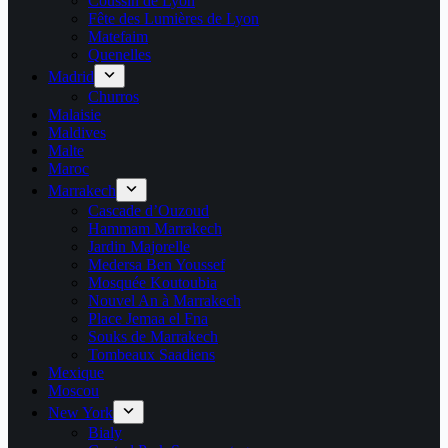
Coussin de Lyon
Fête des Lumières de Lyon
Matefaim
Quenelles
Madrid
Churros
Malaisie
Maldives
Malte
Maroc
Marrakech
Cascade d’Ouzoud
Hammam Marrakech
Jardin Majorelle
Medersa Ben Youssef
Mosquée Koutoubia
Nouvel An à Marrakech
Place Jemaa el Fna
Souks de Marrakech
Tombeaux Saadiens
Mexique
Moscou
New York
Bialy