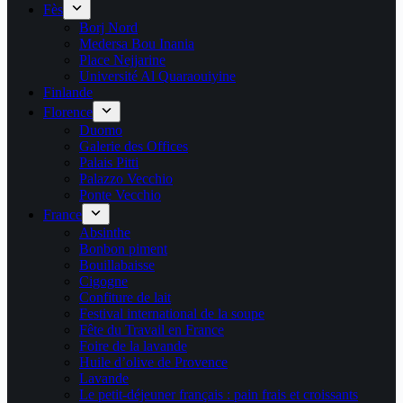
Fès
Borj Nord
Medersa Bou Inania
Place Nejjarine
Université Al Quaraouiyine
Finlande
Florence
Duomo
Galerie des Offices
Palais Pitti
Palazzo Vecchio
Ponte Vecchio
France
Absinthe
Bonbon piment
Bouillabaisse
Cigogne
Confiture de lait
Festival international de la soupe
Fête du Travail en France
Foire de la lavande
Huile d’olive de Provence
Lavande
Le petit-déjeuner français : pain frais et croissants