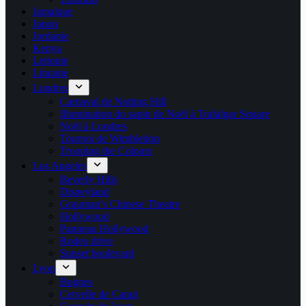
Jamaïque
Japon
Jordanie
Kenya
Lettonie
Lituanie
Londres
Carnaval de Notting Hill
Illumination du sapin de Noël à Trafalgar Square
Noël à Londres
Tournoi de Wimbledon
Trooping the Colours
Los Angeles
Beverly Hills
Disneyland
Grauman’s Chinese Theatre
Hollywood
Panneau Hollywood
Rodeo drive
Sunset boulevard
Lyon
Bugnes
Cervelle de Canut