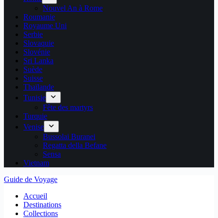
Nouvel An à Rome
Roumanie
Royaume Uni
Serbie
Slovaquie
Slovénie
Sri Lanka
Suède
Suisse
Thaïlande
Tunisie
Fête des martyrs
Turquie
Venise
Bussolai Buranei
Regatta della Befane
Sensa
Vietnam
Guide de Voyage
Accueil
Destinations
Collections