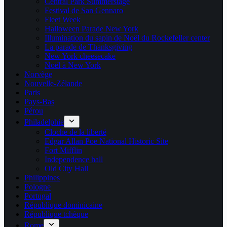
Central Park Summerstage
Festival de San Gennaro
Fleet Week
Halloween Parade New York
Illumination du sapin de Noël du Rockefeller center
La parade de Thanksgiving
New York cheesecake
Noël à New York
Norvège
Nouvelle-Zélande
Paris
Pays-Bas
Pérou
Philadelphie
Cloche de la liberté
Edgar Allan Poe National Historic Site
Fort Mifflin
Independence hall
Old City Hall
Philippines
Pologne
Portugal
République dominicaine
République tchèque
Rome