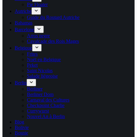
Pie Floater
Autriche
Guide du Routard Autriche
Bahamas
Barcelone
Arros negre
Cavalcade des Rois Mages
Belgique
Frites
Noël en Belgique
Peket
Saint Nicolas
Salade liégeoise
Berlin
Berliner
Berliner Dom
Carnaval des Cultures
Checkpoint Charlie
Currywurst
Nouvel An à Berlin
Blog
Bolivie
Bosnie