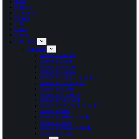
Brésil
Bulgarie
Cambodge
Canada
Chili
Chine
Chypre
Collections
Cartoville
Cartoville Athènes
Cartoville Berlin
Cartoville Florence
Cartoville Londres
Cartoville Londres en famille
Cartoville Los Angeles
Cartoville Madrid
Cartoville Marrakech
Cartoville New York
Cartoville New York en famille
Cartoville Paris
Cartoville Paris en famille
Cartoville Rome
Cartoville Rome en famille
Cartoville Venise