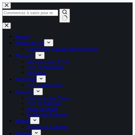
Passer
au
contenu
Aucun
résultat
Accueil
Afrique du Sud
Carte vierge contours Afrique du Sud
Allemagne
Maison en pain d’épice
Noël en Allemagne
Vin chaud
Amsterdam
Noël à Amsterdam
Argentine
Carte Argentine Vierge
Noël en Argentine
Pastel de choclo
Randonnée Patagonie
Athènes
Nouvel An à Athènes
Australie