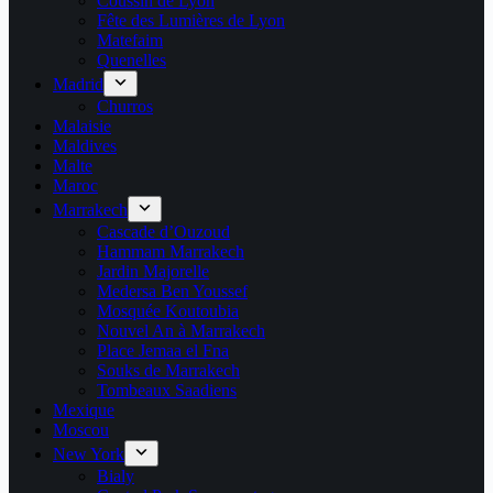
Coussin de Lyon
Fête des Lumières de Lyon
Matefaim
Quenelles
Madrid
Churros
Malaisie
Maldives
Malte
Maroc
Marrakech
Cascade d’Ouzoud
Hammam Marrakech
Jardin Majorelle
Medersa Ben Youssef
Mosquée Koutoubia
Nouvel An à Marrakech
Place Jemaa el Fna
Souks de Marrakech
Tombeaux Saadiens
Mexique
Moscou
New York
Bialy