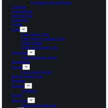
Un grand week-end Rome
Colombie
Convertisseur
Corée du Sud
Costa Rica
Croatie
Cuba
Carte vierge Cuba
Carte vierge et capitale Cuba
Cigare cubain
Guide du Routard Cuba
Danemark
Carte Danemark Vierge
Destinations
Égypte
Carte vierge Egypte
Émirats Arabes Unis
Équateur
Espagne
Ajoblanco
Estonie
États-Unis
Carte vierge Etats Unis