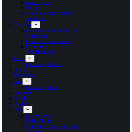
Marron glacé
Muguet
Sablés alsaciens : bredeles
Tro Breizh
Francfort
Cathédrale Saint-Barthélemy
Paulskirche
Place de la Hauptwache
Römerberg
Tour Henninger
Grèce
Carte vierge Grece
Hongrie
Île Maurice
Inde
Carte vierge Inde
Indonésie
Irlande
Islande
Italie
Glace italienne
Noël en Italie
Panettone – brioche italienne
Tiramisu