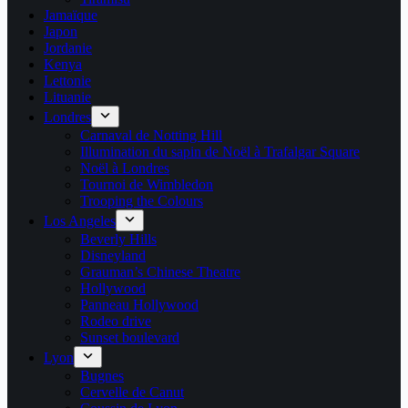
Jamaïque
Japon
Jordanie
Kenya
Lettonie
Lituanie
Londres
Carnaval de Notting Hill
Illumination du sapin de Noël à Trafalgar Square
Noël à Londres
Tournoi de Wimbledon
Trooping the Colours
Los Angeles
Beverly Hills
Disneyland
Grauman’s Chinese Theatre
Hollywood
Panneau Hollywood
Rodeo drive
Sunset boulevard
Lyon
Bugnes
Cervelle de Canut