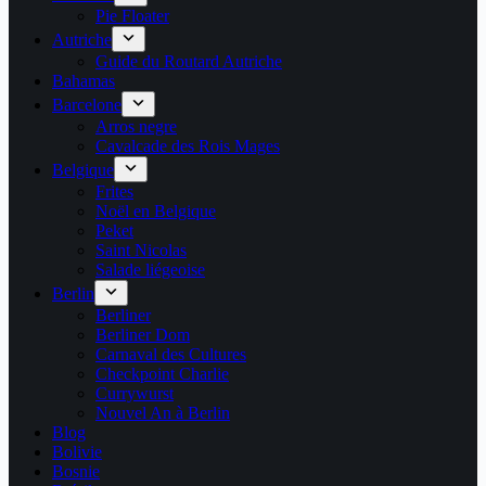
Pie Floater
Autriche
Guide du Routard Autriche
Bahamas
Barcelone
Arros negre
Cavalcade des Rois Mages
Belgique
Frites
Noël en Belgique
Peket
Saint Nicolas
Salade liégeoise
Berlin
Berliner
Berliner Dom
Carnaval des Cultures
Checkpoint Charlie
Currywurst
Nouvel An à Berlin
Blog
Bolivie
Bosnie