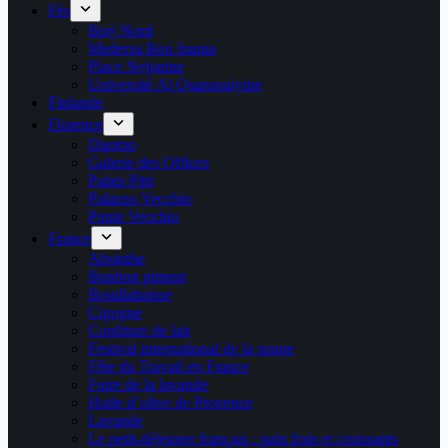
Fès
Borj Nord
Medersa Bou Inania
Place Nejjarine
Université Al Quaraouiyine
Finlande
Florence
Duomo
Galerie des Offices
Palais Pitti
Palazzo Vecchio
Ponte Vecchio
France
Absinthe
Bonbon piment
Bouillabaisse
Cigogne
Confiture de lait
Festival international de la soupe
Fête du Travail en France
Foire de la lavande
Huile d’olive de Provence
Lavande
Le petit-déjeuner français : pain frais et croissants