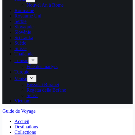
Nouvel An à Rome
Roumanie
Royaume Uni
Serbie
Slovaquie
Slovénie
Sri Lanka
Suède
Suisse
Thaïlande
Tunisie
Fête des martyrs
Turquie
Venise
Bussolai Buranei
Regatta della Befane
Sensa
Vietnam
Guide de Voyage
Accueil
Destinations
Collections