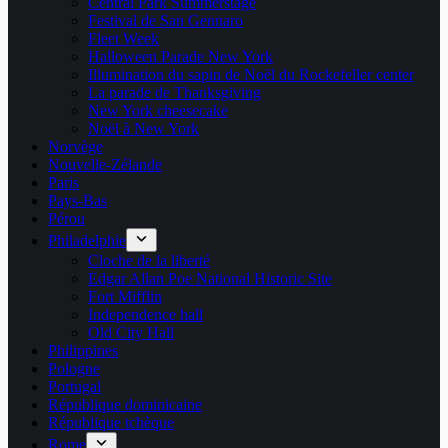
Central Park Summerstage
Festival de San Gennaro
Fleet Week
Halloween Parade New York
Illumination du sapin de Noël du Rockefeller center
La parade de Thanksgiving
New York cheesecake
Noël à New York
Norvège
Nouvelle-Zélande
Paris
Pays-Bas
Pérou
Philadelphie
Cloche de la liberté
Edgar Allan Poe National Historic Site
Fort Mifflin
Independence hall
Old City Hall
Philippines
Pologne
Portugal
République dominicaine
République tchèque
Rome