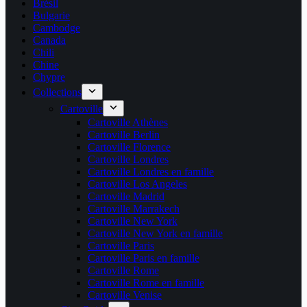
Brésil
Bulgarie
Cambodge
Canada
Chili
Chine
Chypre
Collections
Cartoville
Cartoville Athènes
Cartoville Berlin
Cartoville Florence
Cartoville Londres
Cartoville Londres en famille
Cartoville Los Angeles
Cartoville Madrid
Cartoville Marrakech
Cartoville New York
Cartoville New York en famille
Cartoville Paris
Cartoville Paris en famille
Cartoville Rome
Cartoville Rome en famille
Cartoville Venise