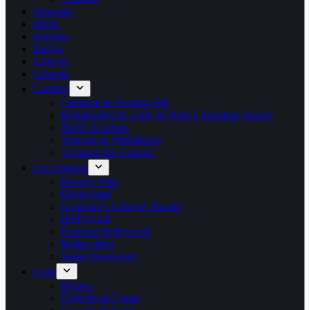
Jamaïque
Japon
Jordanie
Kenya
Lettonie
Lituanie
Londres
Carnaval de Notting Hill
Illumination du sapin de Noël à Trafalgar Square
Noël à Londres
Tournoi de Wimbledon
Trooping the Colours
Los Angeles
Beverly Hills
Disneyland
Grauman’s Chinese Theatre
Hollywood
Panneau Hollywood
Rodeo drive
Sunset boulevard
Lyon
Bugnes
Cervelle de Canut