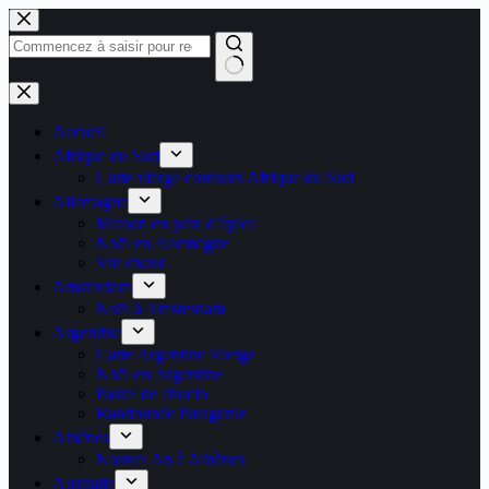
Passer
au
contenu
Aucun
résultat
Accueil
Afrique du Sud
Carte vierge contours Afrique du Sud
Allemagne
Maison en pain d’épice
Noël en Allemagne
Vin chaud
Amsterdam
Noël à Amsterdam
Argentine
Carte Argentine Vierge
Noël en Argentine
Pastel de choclo
Randonnée Patagonie
Athènes
Nouvel An à Athènes
Australie