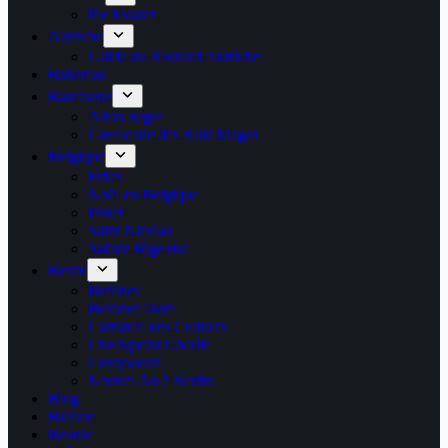
Pie Floater
Autriche
Guide du Routard Autriche
Bahamas
Barcelone
Arros negre
Cavalcade des Rois Mages
Belgique
Frites
Noël en Belgique
Peket
Saint Nicolas
Salade liégeoise
Berlin
Berliner
Berliner Dom
Carnaval des Cultures
Checkpoint Charlie
Currywurst
Nouvel An à Berlin
Blog
Bolivie
Bosnie