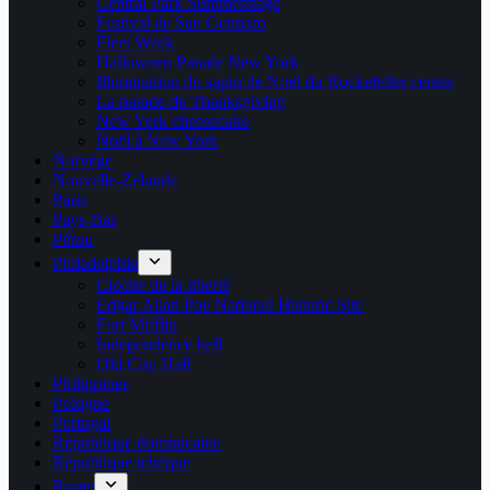
Central Park Summerstage
Festival de San Gennaro
Fleet Week
Halloween Parade New York
Illumination du sapin de Noël du Rockefeller center
La parade de Thanksgiving
New York cheesecake
Noël à New York
Norvège
Nouvelle-Zélande
Paris
Pays-Bas
Pérou
Philadelphie
Cloche de la liberté
Edgar Allan Poe National Historic Site
Fort Mifflin
Independence hall
Old City Hall
Philippines
Pologne
Portugal
République dominicaine
République tchèque
Rome