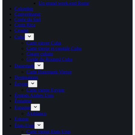
Un grand week-end Rome
Colombie
Convertisseur
Corée du Sud
Costa Rica
Croatie
Cuba
Carte vierge Cuba
Carte vierge et capitale Cuba
Cigare cubain
Guide du Routard Cuba
Danemark
Carte Danemark Vierge
Destinations
Égypte
Carte vierge Egypte
Émirats Arabes Unis
Équateur
Espagne
Ajoblanco
Estonie
États-Unis
Carte vierge Etats Unis