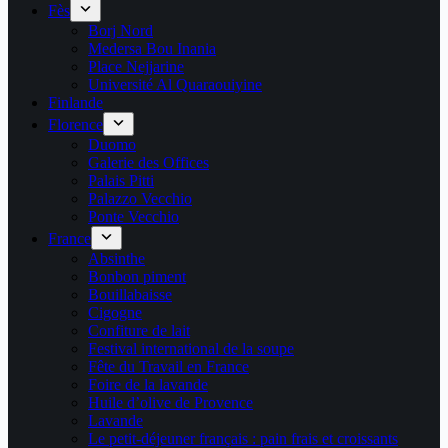
Fès
Borj Nord
Medersa Bou Inania
Place Nejjarine
Université Al Quaraouiyine
Finlande
Florence
Duomo
Galerie des Offices
Palais Pitti
Palazzo Vecchio
Ponte Vecchio
France
Absinthe
Bonbon piment
Bouillabaisse
Cigogne
Confiture de lait
Festival international de la soupe
Fête du Travail en France
Foire de la lavande
Huile d’olive de Provence
Lavande
Le petit-déjeuner français : pain frais et croissants