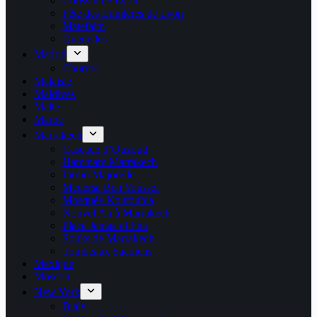
Coussin de Lyon
Fête des Lumières de Lyon
Matefaim
Quenelles
Madrid
Churros
Malaisie
Maldives
Malte
Maroc
Marrakech
Cascade d’Ouzoud
Hammam Marrakech
Jardin Majorelle
Medersa Ben Youssef
Mosquée Koutoubia
Nouvel An à Marrakech
Place Jemaa el Fna
Souks de Marrakech
Tombeaux Saadiens
Mexique
Moscou
New York
Bialy