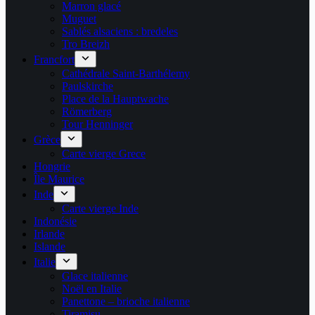
Marron glacé
Muguet
Sablés alsaciens : bredeles
Tro Breizh
Francfort
Cathédrale Saint-Barthélemy
Paulskirche
Place de la Hauptwache
Römerberg
Tour Henninger
Grèce
Carte vierge Grece
Hongrie
Île Maurice
Inde
Carte vierge Inde
Indonésie
Irlande
Islande
Italie
Glace italienne
Noël en Italie
Panettone – brioche italienne
Tiramisu