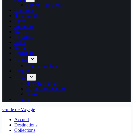
Nouvel An à Rome
Roumanie
Royaume Uni
Serbie
Slovaquie
Slovénie
Sri Lanka
Suède
Suisse
Thaïlande
Tunisie
Fête des martyrs
Turquie
Venise
Bussolai Buranei
Regatta della Befane
Sensa
Vietnam
Guide de Voyage
Accueil
Destinations
Collections