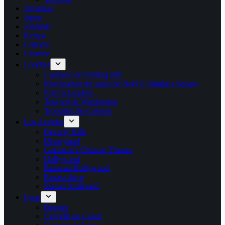
Jamaïque
Japon
Jordanie
Kenya
Lettonie
Lituanie
Londres
Carnaval de Notting Hill
Illumination du sapin de Noël à Trafalgar Square
Noël à Londres
Tournoi de Wimbledon
Trooping the Colours
Los Angeles
Beverly Hills
Disneyland
Grauman’s Chinese Theatre
Hollywood
Panneau Hollywood
Rodeo drive
Sunset boulevard
Lyon
Bugnes
Cervelle de Canut