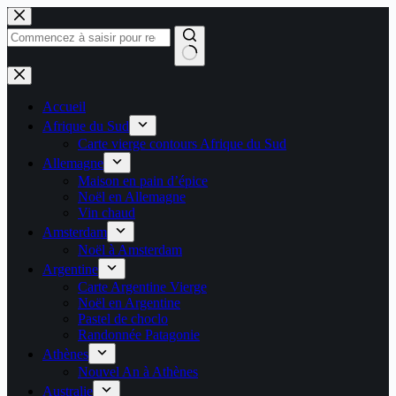
Passer
au
contenu
Aucun
résultat
Accueil
Afrique du Sud
Carte vierge contours Afrique du Sud
Allemagne
Maison en pain d’épice
Noël en Allemagne
Vin chaud
Amsterdam
Noël à Amsterdam
Argentine
Carte Argentine Vierge
Noël en Argentine
Pastel de choclo
Randonnée Patagonie
Athènes
Nouvel An à Athènes
Australie