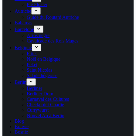
Pie Floater
Autriche
Guide du Routard Autriche
Bahamas
Barcelone
Arros negre
Cavalcade des Rois Mages
Belgique
Frites
Noël en Belgique
Peket
Saint Nicolas
Salade liégeoise
Berlin
Berliner
Berliner Dom
Carnaval des Cultures
Checkpoint Charlie
Currywurst
Nouvel An à Berlin
Blog
Bolivie
Bosnie