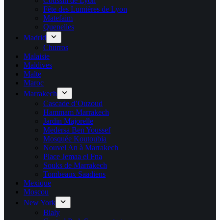
Coussin de Lyon
Fête des Lumières de Lyon
Matefaim
Quenelles
Madrid
Churros
Malaisie
Maldives
Malte
Maroc
Marrakech
Cascade d’Ouzoud
Hammam Marrakech
Jardin Majorelle
Medersa Ben Youssef
Mosquée Koutoubia
Nouvel An à Marrakech
Place Jemaa el Fna
Souks de Marrakech
Tombeaux Saadiens
Mexique
Moscou
New York
Bialy