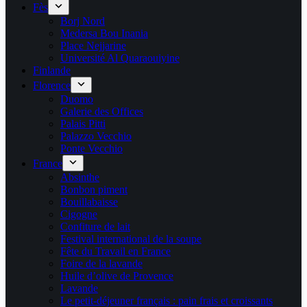
Fès
Borj Nord
Medersa Bou Inania
Place Nejjarine
Université Al Quaraouiyine
Finlande
Florence
Duomo
Galerie des Offices
Palais Pitti
Palazzo Vecchio
Ponte Vecchio
France
Absinthe
Bonbon piment
Bouillabaisse
Cigogne
Confiture de lait
Festival international de la soupe
Fête du Travail en France
Foire de la lavande
Huile d’olive de Provence
Lavande
Le petit-déjeuner français : pain frais et croissants