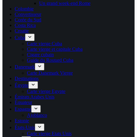
Un grand week-end Rome
Colombie
Convertisseur
Corée du Sud
Costa Rica
Croatie
Cuba
Carte vierge Cuba
Carte vierge et capitale Cuba
Cigare cubain
Guide du Routard Cuba
Danemark
Carte Danemark Vierge
Destinations
Égypte
Carte vierge Egypte
Émirats Arabes Unis
Équateur
Espagne
Ajoblanco
Estonie
États-Unis
Carte vierge Etats Unis