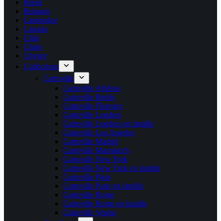
Brésil
Bulgarie
Cambodge
Canada
Chili
Chine
Chypre
Collections
Cartoville
Cartoville Athènes
Cartoville Berlin
Cartoville Florence
Cartoville Londres
Cartoville Londres en famille
Cartoville Los Angeles
Cartoville Madrid
Cartoville Marrakech
Cartoville New York
Cartoville New York en famille
Cartoville Paris
Cartoville Paris en famille
Cartoville Rome
Cartoville Rome en famille
Cartoville Venise