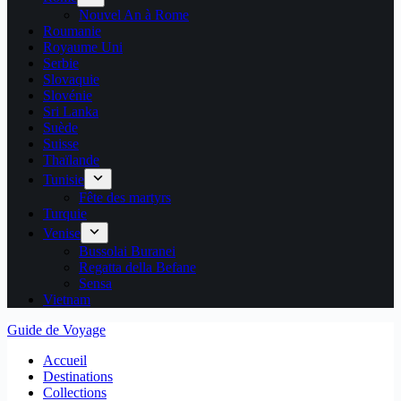
Nouvel An à Rome
Roumanie
Royaume Uni
Serbie
Slovaquie
Slovénie
Sri Lanka
Suède
Suisse
Thaïlande
Tunisie
Fête des martyrs
Turquie
Venise
Bussolai Buranei
Regatta della Befane
Sensa
Vietnam
Guide de Voyage
Accueil
Destinations
Collections