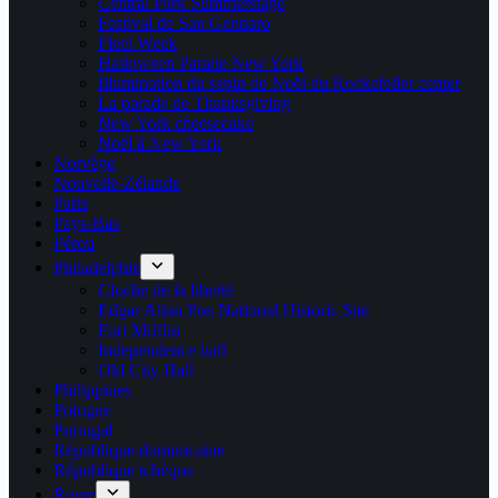
Central Park Summerstage
Festival de San Gennaro
Fleet Week
Halloween Parade New York
Illumination du sapin de Noël du Rockefeller center
La parade de Thanksgiving
New York cheesecake
Noël à New York
Norvège
Nouvelle-Zélande
Paris
Pays-Bas
Pérou
Philadelphie
Cloche de la liberté
Edgar Allan Poe National Historic Site
Fort Mifflin
Independence hall
Old City Hall
Philippines
Pologne
Portugal
République dominicaine
République tchèque
Rome