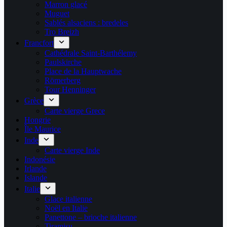
Marron glacé
Muguet
Sablés alsaciens : bredeles
Tro Breizh
Francfort
Cathédrale Saint-Barthélemy
Paulskirche
Place de la Hauptwache
Römerberg
Tour Henninger
Grèce
Carte vierge Grece
Hongrie
Île Maurice
Inde
Carte vierge Inde
Indonésie
Irlande
Islande
Italie
Glace italienne
Noël en Italie
Panettone – brioche italienne
Tiramisu