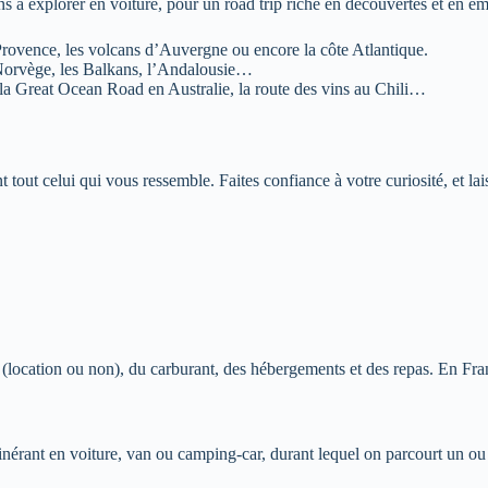
s à explorer en voiture, pour un road trip riche en découvertes et en ém
Provence, les volcans d’Auvergne ou encore la côte Atlantique.
e Norvège, les Balkans, l’Andalousie…
la Great Ocean Road en Australie, la route des vins au Chili…
t tout celui qui vous ressemble. Faites confiance à votre curiosité, et la
 (location ou non), du carburant, des hébergements et des repas. En Fra
inérant en voiture, van ou camping-car, durant lequel on parcourt un ou 