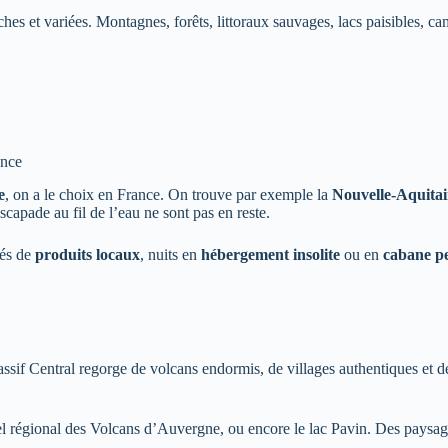
ches et variées. Montagnes, forêts, littoraux sauvages, lacs paisibles, 
ance
e
, on a le choix en France. On trouve par exemple la
Nouvelle-Aquita
scapade au fil de l’eau ne sont pas en reste.
hés de
produits locaux
, nuits en
hébergement insolite
ou en
cabane p
ssif Central regorge de volcans endormis, de villages authentiques et de 
rel régional des Volcans d’Auvergne, ou encore le lac Pavin. Des paysa