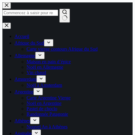
Passer
au
contenu
Aucun
résultat
Accueil
Afrique du Sud
Carte vierge contours Afrique du Sud
Allemagne
Maison en pain d’épice
Noël en Allemagne
Vin chaud
Amsterdam
Noël à Amsterdam
Argentine
Carte Argentine Vierge
Noël en Argentine
Pastel de choclo
Randonnée Patagonie
Athènes
Nouvel An à Athènes
Australie