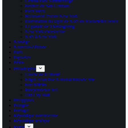
Central Park Summerstage
Festival de San Gennaro
Fleet Week
Halloween Parade New York
Illumination du sapin de Noël du Rockefeller center
La parade de Thanksgiving
New York cheesecake
Noël à New York
Norvège
Nouvelle-Zélande
Paris
Pays-Bas
Pérou
Philadelphie
Cloche de la liberté
Edgar Allan Poe National Historic Site
Fort Mifflin
Independence hall
Old City Hall
Philippines
Pologne
Portugal
République dominicaine
République tchèque
Rome