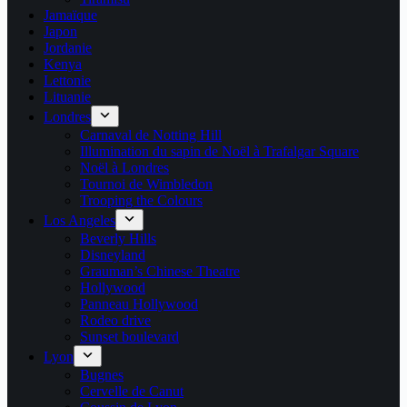
Jamaïque
Japon
Jordanie
Kenya
Lettonie
Lituanie
Londres
Carnaval de Notting Hill
Illumination du sapin de Noël à Trafalgar Square
Noël à Londres
Tournoi de Wimbledon
Trooping the Colours
Los Angeles
Beverly Hills
Disneyland
Grauman’s Chinese Theatre
Hollywood
Panneau Hollywood
Rodeo drive
Sunset boulevard
Lyon
Bugnes
Cervelle de Canut