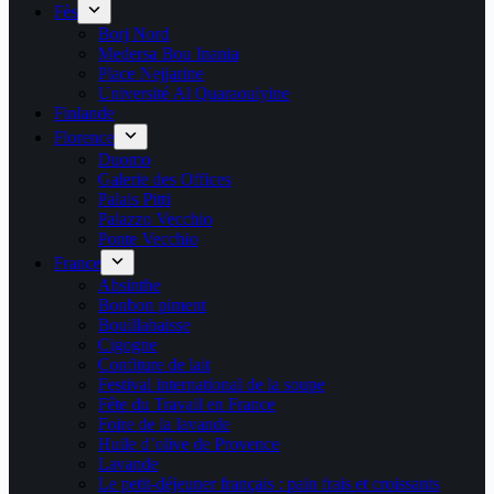
Fès
Borj Nord
Medersa Bou Inania
Place Nejjarine
Université Al Quaraouiyine
Finlande
Florence
Duomo
Galerie des Offices
Palais Pitti
Palazzo Vecchio
Ponte Vecchio
France
Absinthe
Bonbon piment
Bouillabaisse
Cigogne
Confiture de lait
Festival international de la soupe
Fête du Travail en France
Foire de la lavande
Huile d’olive de Provence
Lavande
Le petit-déjeuner français : pain frais et croissants