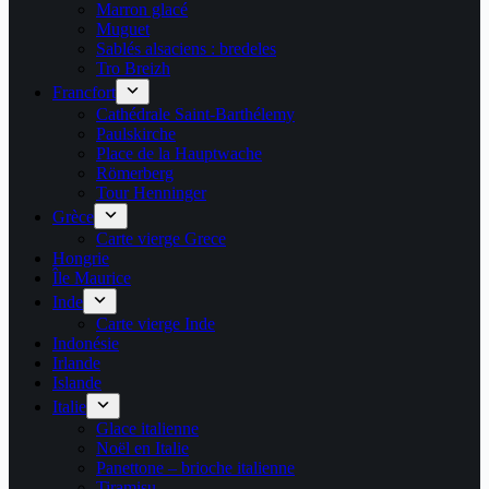
Marron glacé
Muguet
Sablés alsaciens : bredeles
Tro Breizh
Francfort
Cathédrale Saint-Barthélemy
Paulskirche
Place de la Hauptwache
Römerberg
Tour Henninger
Grèce
Carte vierge Grece
Hongrie
Île Maurice
Inde
Carte vierge Inde
Indonésie
Irlande
Islande
Italie
Glace italienne
Noël en Italie
Panettone – brioche italienne
Tiramisu