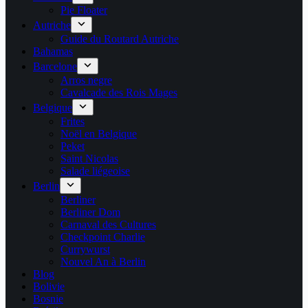
Pie Floater
Autriche
Guide du Routard Autriche
Bahamas
Barcelone
Arros negre
Cavalcade des Rois Mages
Belgique
Frites
Noël en Belgique
Peket
Saint Nicolas
Salade liégeoise
Berlin
Berliner
Berliner Dom
Carnaval des Cultures
Checkpoint Charlie
Currywurst
Nouvel An à Berlin
Blog
Bolivie
Bosnie