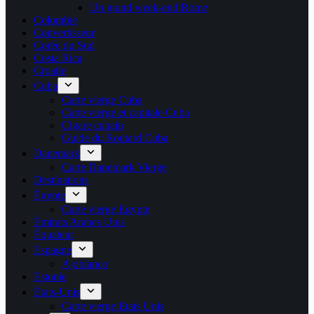
Un grand week-end Rome
Colombie
Convertisseur
Corée du Sud
Costa Rica
Croatie
Cuba
Carte vierge Cuba
Carte vierge et capitale Cuba
Cigare cubain
Guide du Routard Cuba
Danemark
Carte Danemark Vierge
Destinations
Égypte
Carte vierge Egypte
Émirats Arabes Unis
Équateur
Espagne
Ajoblanco
Estonie
États-Unis
Carte vierge Etats Unis