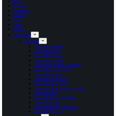
Brésil
Bulgarie
Cambodge
Canada
Chili
Chine
Chypre
Collections
Cartoville
Cartoville Athènes
Cartoville Berlin
Cartoville Florence
Cartoville Londres
Cartoville Londres en famille
Cartoville Los Angeles
Cartoville Madrid
Cartoville Marrakech
Cartoville New York
Cartoville New York en famille
Cartoville Paris
Cartoville Paris en famille
Cartoville Rome
Cartoville Rome en famille
Cartoville Venise