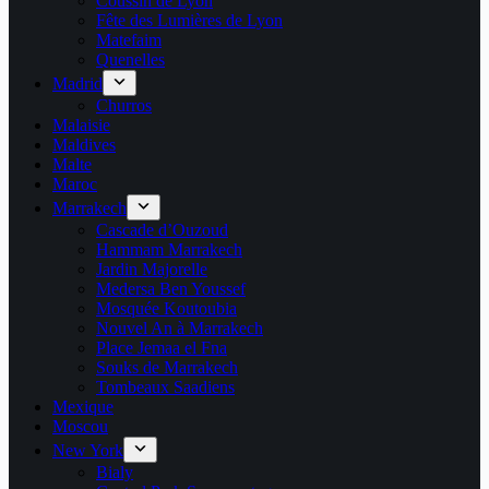
Coussin de Lyon
Fête des Lumières de Lyon
Matefaim
Quenelles
Madrid
Churros
Malaisie
Maldives
Malte
Maroc
Marrakech
Cascade d’Ouzoud
Hammam Marrakech
Jardin Majorelle
Medersa Ben Youssef
Mosquée Koutoubia
Nouvel An à Marrakech
Place Jemaa el Fna
Souks de Marrakech
Tombeaux Saadiens
Mexique
Moscou
New York
Bialy