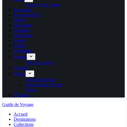
Nouvel An à Rome
Roumanie
Royaume Uni
Serbie
Slovaquie
Slovénie
Sri Lanka
Suède
Suisse
Thaïlande
Tunisie
Fête des martyrs
Turquie
Venise
Bussolai Buranei
Regatta della Befane
Sensa
Vietnam
Guide de Voyage
Accueil
Destinations
Collections