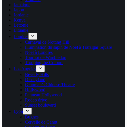
Jamaïque
Japon
Jordanie
Kenya
Lettonie
Lituanie
Londres
Carnaval de Notting Hill
Illumination du sapin de Noël à Trafalgar Square
Noël à Londres
Tournoi de Wimbledon
Trooping the Colours
Los Angeles
Beverly Hills
Disneyland
Grauman’s Chinese Theatre
Hollywood
Panneau Hollywood
Rodeo drive
Sunset boulevard
Lyon
Bugnes
Cervelle de Canut