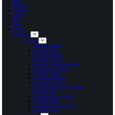
Brésil
Bulgarie
Cambodge
Canada
Chili
Chine
Chypre
Collections
Cartoville
Cartoville Athènes
Cartoville Berlin
Cartoville Florence
Cartoville Londres
Cartoville Londres en famille
Cartoville Los Angeles
Cartoville Madrid
Cartoville Marrakech
Cartoville New York
Cartoville New York en famille
Cartoville Paris
Cartoville Paris en famille
Cartoville Rome
Cartoville Rome en famille
Cartoville Venise