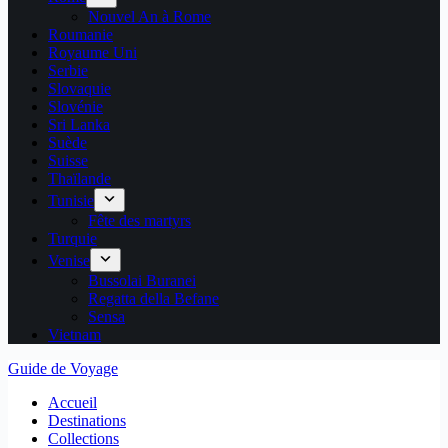
Nouvel An à Rome
Roumanie
Royaume Uni
Serbie
Slovaquie
Slovénie
Sri Lanka
Suède
Suisse
Thaïlande
Tunisie
Fête des martyrs
Turquie
Venise
Bussolai Buranei
Regatta della Befane
Sensa
Vietnam
Guide de Voyage
Accueil
Destinations
Collections