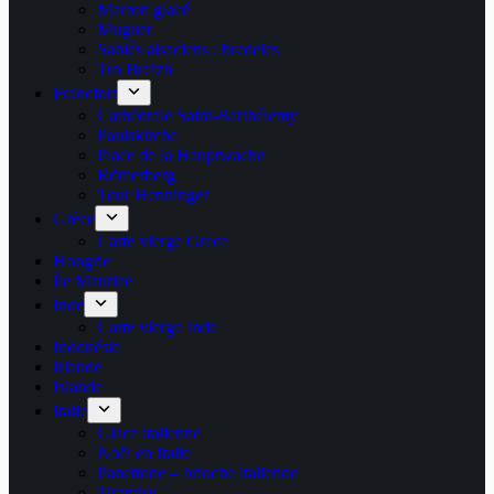
Marron glacé
Muguet
Sablés alsaciens : bredeles
Tro Breizh
Francfort
Cathédrale Saint-Barthélemy
Paulskirche
Place de la Hauptwache
Römerberg
Tour Henninger
Grèce
Carte vierge Grece
Hongrie
Île Maurice
Inde
Carte vierge Inde
Indonésie
Irlande
Islande
Italie
Glace italienne
Noël en Italie
Panettone – brioche italienne
Tiramisu