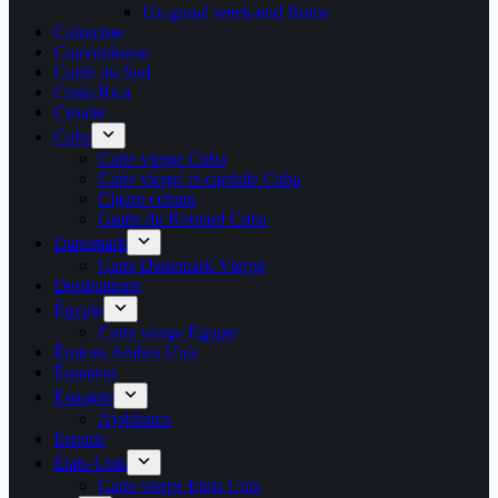
Un grand week-end Rome
Colombie
Convertisseur
Corée du Sud
Costa Rica
Croatie
Cuba
Carte vierge Cuba
Carte vierge et capitale Cuba
Cigare cubain
Guide du Routard Cuba
Danemark
Carte Danemark Vierge
Destinations
Égypte
Carte vierge Egypte
Émirats Arabes Unis
Équateur
Espagne
Ajoblanco
Estonie
États-Unis
Carte vierge Etats Unis