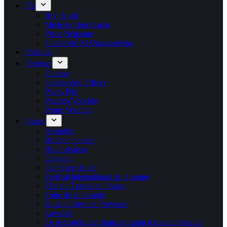
Fès
Borj Nord
Medersa Bou Inania
Place Nejjarine
Université Al Quaraouiyine
Finlande
Florence
Duomo
Galerie des Offices
Palais Pitti
Palazzo Vecchio
Ponte Vecchio
France
Absinthe
Bonbon piment
Bouillabaisse
Cigogne
Confiture de lait
Festival international de la soupe
Fête du Travail en France
Foire de la lavande
Huile d’olive de Provence
Lavande
Le petit-déjeuner français : pain frais et croissants