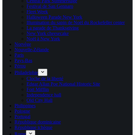
Central Park Summerstage
Festival de San Gennaro
Fleet Week
Halloween Parade New York
Illumination du sapin de Noël du Rockefeller center
La parade de Thanksgiving
New York cheesecake
Noël à New York
Norvège
Nouvelle-Zélande
Paris
Pays-Bas
Pérou
Philadelphie
Cloche de la liberté
Edgar Allan Poe National Historic Site
Fort Mifflin
Independence hall
Old City Hall
Philippines
Pologne
Portugal
République dominicaine
République tchèque
Rome