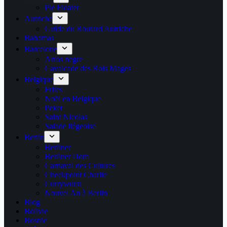
Pie Floater
Autriche
Guide du Routard Autriche
Bahamas
Barcelone
Arros negre
Cavalcade des Rois Mages
Belgique
Frites
Noël en Belgique
Peket
Saint Nicolas
Salade liégeoise
Berlin
Berliner
Berliner Dom
Carnaval des Cultures
Checkpoint Charlie
Currywurst
Nouvel An à Berlin
Blog
Bolivie
Bosnie