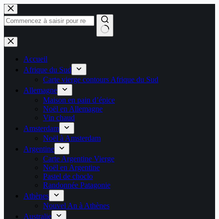
Passer
au
contenu
Aucun
résultat
Accueil
Afrique du Sud
Carte vierge contours Afrique du Sud
Allemagne
Maison en pain d’épice
Noël en Allemagne
Vin chaud
Amsterdam
Noël à Amsterdam
Argentine
Carte Argentine Vierge
Noël en Argentine
Pastel de choclo
Randonnée Patagonie
Athènes
Nouvel An à Athènes
Australie