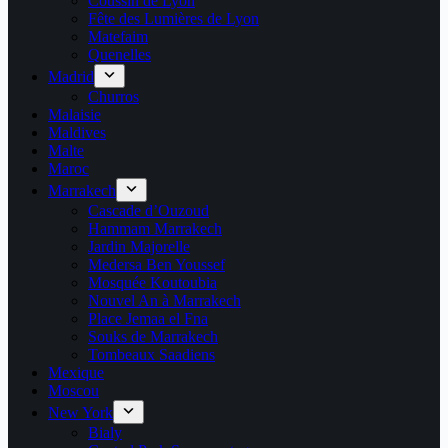
Coussin de Lyon
Fête des Lumières de Lyon
Matefaim
Quenelles
Madrid
Churros
Malaisie
Maldives
Malte
Maroc
Marrakech
Cascade d’Ouzoud
Hammam Marrakech
Jardin Majorelle
Medersa Ben Youssef
Mosquée Koutoubia
Nouvel An à Marrakech
Place Jemaa el Fna
Souks de Marrakech
Tombeaux Saadiens
Mexique
Moscou
New York
Bialy