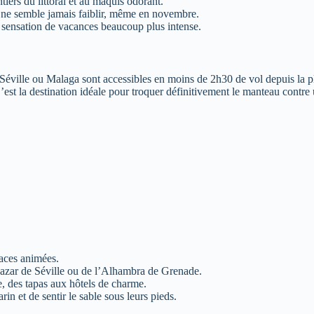
iers du littoral et au maquis odorant.
i ne semble jamais faiblir, même en novembre.
e sensation de vacances beaucoup plus intense.
 Séville ou Malaga sont accessibles en moins de 2h30 de vol depuis la p
est la destination idéale pour troquer définitivement le manteau contre u
laces animées.
lcazar de Séville ou de l’Alhambra de Grenade.
 des tapas aux hôtels de charme.
in et de sentir le sable sous leurs pieds.