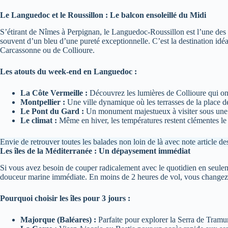
Le Languedoc et le Roussillon : Le balcon ensoleillé du Midi
S’étirant de Nîmes à Perpignan, le Languedoc-Roussillon est l’une des rég
souvent d’un bleu d’une pureté exceptionnelle. C’est la destination idé
Carcassonne ou de Collioure.
Les atouts du week-end en Languedoc :
La Côte Vermeille :
Découvrez les lumières de Collioure qui ont 
Montpellier :
Une ville dynamique où les terrasses de la place d
Le Pont du Gard :
Un monument majestueux à visiter sous une 
Le climat :
Même en hiver, les températures restent clémentes le l
Envie de retrouver toutes les balades non loin de là avec note article d
Les îles de la Méditerranée : Un dépaysement immédiat
Si vous avez besoin de couper radicalement avec le quotidien en seuleme
douceur marine immédiate. En moins de 2 heures de vol, vous changez d’un
Pourquoi choisir les îles pour 3 jours :
Majorque (Baléares) :
Parfaite pour explorer la Serra de Tramun