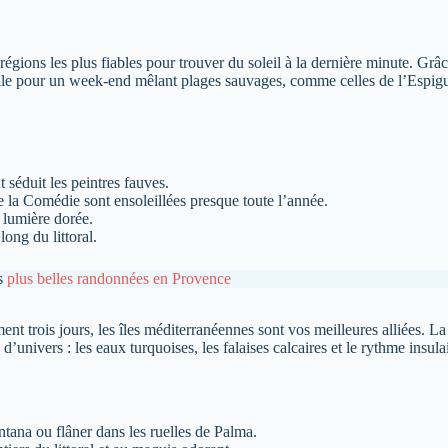
ions les plus fiables pour trouver du soleil à la dernière minute. Grâce 
ale pour un week-end mêlant plages sauvages, comme celles de l’Espiguet
séduit les peintres fauves.
e la Comédie sont ensoleillées presque toute l’année.
lumière dorée.
ong du littoral.
es
plus belles randonnées en Provence
nt trois jours, les îles méditerranéennes sont vos meilleures alliées. 
ivers : les eaux turquoises, les falaises calcaires et le rythme insulai
tana ou flâner dans les ruelles de Palma.