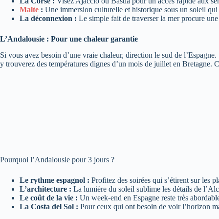
La Corse :
Visez Ajaccio ou Bastia pour un accès rapide aux sent
Malte
:
Une immersion culturelle et historique sous un soleil qu
La déconnexion :
Le simple fait de traverser la mer procure un
L’Andalousie : Pour une chaleur garantie
Si vous avez besoin d’une vraie chaleur, direction le sud de l’Espagne.
y trouverez des températures dignes d’un mois de juillet en Bretagne. C’
Pourquoi l’Andalousie pour 3 jours ?
Le rythme espagnol :
Profitez des soirées qui s’étirent sur les p
L’architecture :
La lumière du soleil sublime les détails de l’A
Le coût de la vie :
Un week-end en Espagne reste très abordable,
La Costa del Sol :
Pour ceux qui ont besoin de voir l’horizon mar