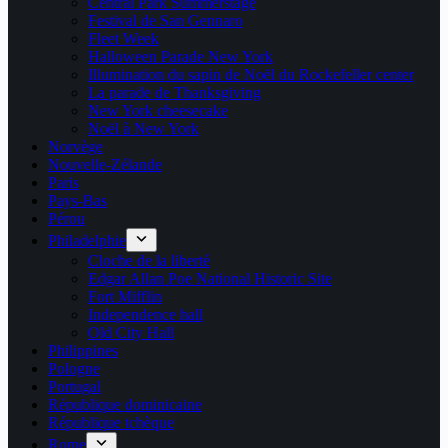
Central Park Summerstage
Festival de San Gennaro
Fleet Week
Halloween Parade New York
Illumination du sapin de Noël du Rockefeller center
La parade de Thanksgiving
New York cheesecake
Noël à New York
Norvège
Nouvelle-Zélande
Paris
Pays-Bas
Pérou
Philadelphie
Cloche de la liberté
Edgar Allan Poe National Historic Site
Fort Mifflin
Independence hall
Old City Hall
Philippines
Pologne
Portugal
République dominicaine
République tchèque
Rome