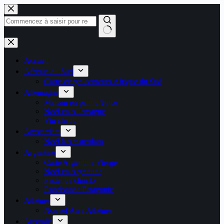
Passer
au
contenu
Aucun
résultat
Accueil
Afrique du Sud
Carte vierge contours Afrique du Sud
Allemagne
Maison en pain d’épice
Noël en Allemagne
Vin chaud
Amsterdam
Noël à Amsterdam
Argentine
Carte Argentine Vierge
Noël en Argentine
Pastel de choclo
Randonnée Patagonie
Athènes
Nouvel An à Athènes
Australie