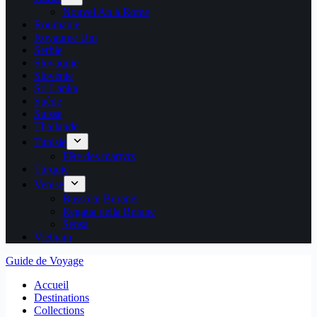
Nouvel An à Rome
Roumanie
Royaume Uni
Serbie
Slovaquie
Slovénie
Sri Lanka
Suède
Suisse
Thaïlande
Tunisie
Fête des martyrs
Turquie
Venise
Bussolai Buranei
Regatta della Befane
Sensa
Vietnam
Guide de Voyage
Accueil
Destinations
Collections