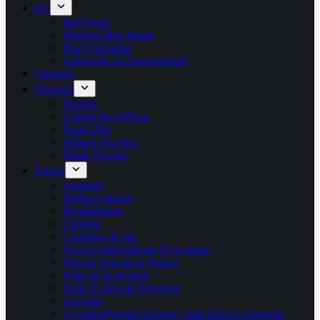
Fès
Borj Nord
Medersa Bou Inania
Place Nejjarine
Université Al Quaraouiyine
Finlande
Florence
Duomo
Galerie des Offices
Palais Pitti
Palazzo Vecchio
Ponte Vecchio
France
Absinthe
Bonbon piment
Bouillabaisse
Cigogne
Confiture de lait
Festival international de la soupe
Fête du Travail en France
Foire de la lavande
Huile d’olive de Provence
Lavande
Le petit-déjeuner français : pain frais et croissants