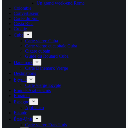
Un grand week-end Rome
Colombie
Convertisseur
Corée du Sud
Costa Rica
Croatie
Cuba
Carte vierge Cuba
Carte vierge et capitale Cuba
Cigare cubain
Guide du Routard Cuba
Danemark
Carte Danemark Vierge
Destinations
Égypte
Carte vierge Egypte
Émirats Arabes Unis
Équateur
Espagne
Ajoblanco
Estonie
États-Unis
Carte vierge Etats Unis