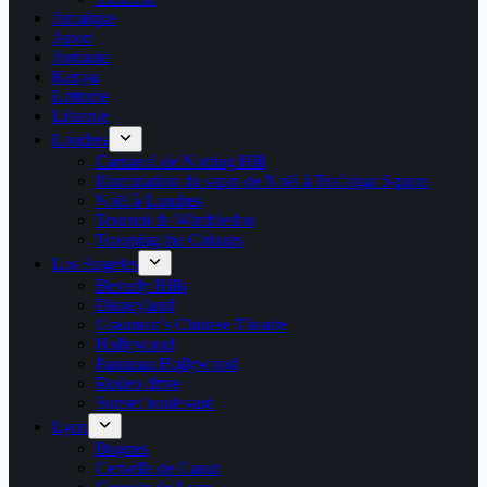
Jamaïque
Japon
Jordanie
Kenya
Lettonie
Lituanie
Londres
Carnaval de Notting Hill
Illumination du sapin de Noël à Trafalgar Square
Noël à Londres
Tournoi de Wimbledon
Trooping the Colours
Los Angeles
Beverly Hills
Disneyland
Grauman’s Chinese Theatre
Hollywood
Panneau Hollywood
Rodeo drive
Sunset boulevard
Lyon
Bugnes
Cervelle de Canut