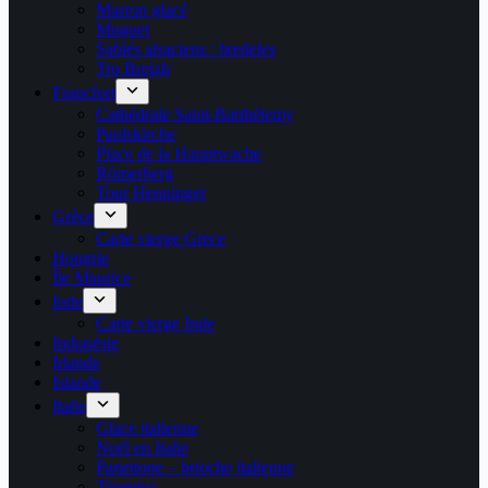
Marron glacé
Muguet
Sablés alsaciens : bredeles
Tro Breizh
Francfort
Cathédrale Saint-Barthélemy
Paulskirche
Place de la Hauptwache
Römerberg
Tour Henninger
Grèce
Carte vierge Grece
Hongrie
Île Maurice
Inde
Carte vierge Inde
Indonésie
Irlande
Islande
Italie
Glace italienne
Noël en Italie
Panettone – brioche italienne
Tiramisu