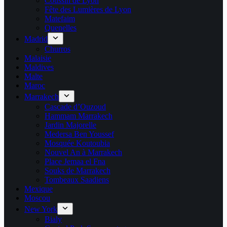
Coussin de Lyon
Fête des Lumières de Lyon
Matefaim
Quenelles
Madrid
Churros
Malaisie
Maldives
Malte
Maroc
Marrakech
Cascade d’Ouzoud
Hammam Marrakech
Jardin Majorelle
Medersa Ben Youssef
Mosquée Koutoubia
Nouvel An à Marrakech
Place Jemaa el Fna
Souks de Marrakech
Tombeaux Saadiens
Mexique
Moscou
New York
Bialy