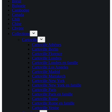
Brésil
Bulgarie
Cambodge
Canada
Chili
Chine
Chypre
Collections
Cartoville
Cartoville Athènes
Cartoville Berlin
Cartoville Florence
Cartoville Londres
Cartoville Londres en famille
Cartoville Los Angeles
Cartoville Madrid
Cartoville Marrakech
Cartoville New York
Cartoville New York en famille
Cartoville Paris
Cartoville Paris en famille
Cartoville Rome
Cartoville Rome en famille
Cartoville Venise