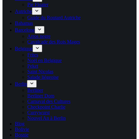
Pie Floater
Autriche
Guide du Routard Autriche
Bahamas
Barcelone
Arros negre
Cavalcade des Rois Mages
Belgique
Frites
Noël en Belgique
Peket
Saint Nicolas
Salade liégeoise
Berlin
Berliner
Berliner Dom
Carnaval des Cultures
Checkpoint Charlie
Currywurst
Nouvel An à Berlin
Blog
Bolivie
Bosnie