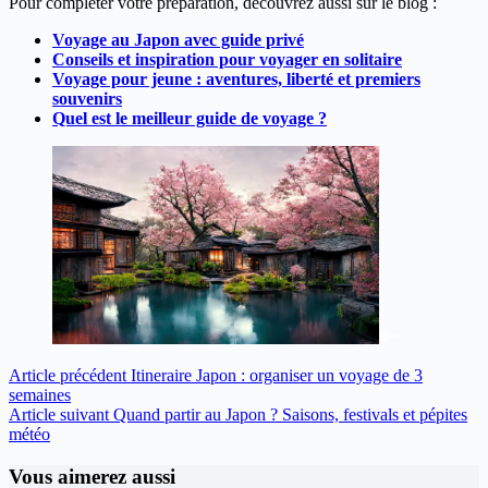
Pour compléter votre préparation, découvrez aussi sur le blog :
Voyage au Japon avec guide privé
Conseils et inspiration pour voyager en solitaire
Voyage pour jeune : aventures, liberté et premiers
souvenirs
Quel est le meilleur guide de voyage ?
Article
précédent
Itineraire Japon : organiser un voyage de 3
semaines
Article
suivant
Quand partir au Japon ? Saisons, festivals et pépites
météo
Vous aimerez aussi