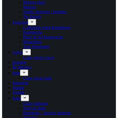
Marron glacé
Muguet
Sablés alsaciens : bredeles
Tro Breizh
Francfort
Cathédrale Saint-Barthélemy
Paulskirche
Place de la Hauptwache
Römerberg
Tour Henninger
Grèce
Carte vierge Grece
Hongrie
Île Maurice
Inde
Carte vierge Inde
Indonésie
Irlande
Islande
Italie
Glace italienne
Noël en Italie
Panettone – brioche italienne
Tiramisu