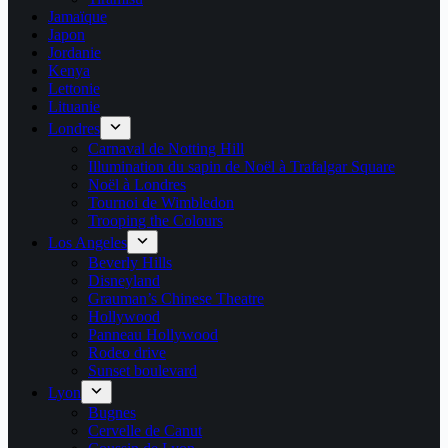
Jamaïque
Japon
Jordanie
Kenya
Lettonie
Lituanie
Londres
Carnaval de Notting Hill
Illumination du sapin de Noël à Trafalgar Square
Noël à Londres
Tournoi de Wimbledon
Trooping the Colours
Los Angeles
Beverly Hills
Disneyland
Grauman’s Chinese Theatre
Hollywood
Panneau Hollywood
Rodeo drive
Sunset boulevard
Lyon
Bugnes
Cervelle de Canut