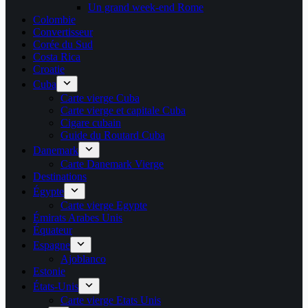
Un grand week-end Rome
Colombie
Convertisseur
Corée du Sud
Costa Rica
Croatie
Cuba
Carte vierge Cuba
Carte vierge et capitale Cuba
Cigare cubain
Guide du Routard Cuba
Danemark
Carte Danemark Vierge
Destinations
Égypte
Carte vierge Egypte
Émirats Arabes Unis
Équateur
Espagne
Ajoblanco
Estonie
États-Unis
Carte vierge Etats Unis