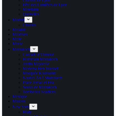
Coussin de Lyon
Fête des Lumières de Lyon
Matefaim
Quenelles
Madrid
Churros
Malaisie
Maldives
Malte
Maroc
Marrakech
Cascade d’Ouzoud
Hammam Marrakech
Jardin Majorelle
Medersa Ben Youssef
Mosquée Koutoubia
Nouvel An à Marrakech
Place Jemaa el Fna
Souks de Marrakech
Tombeaux Saadiens
Mexique
Moscou
New York
Bialy