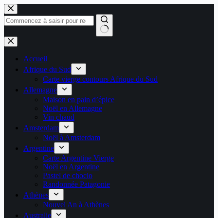
Passer
au
contenu
Aucun
résultat
Accueil
Afrique du Sud
Carte vierge contours Afrique du Sud
Allemagne
Maison en pain d’épice
Noël en Allemagne
Vin chaud
Amsterdam
Noël à Amsterdam
Argentine
Carte Argentine Vierge
Noël en Argentine
Pastel de choclo
Randonnée Patagonie
Athènes
Nouvel An à Athènes
Australie