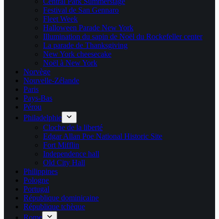
Central Park Summerstage
Festival de San Gennaro
Fleet Week
Halloween Parade New York
Illumination du sapin de Noël du Rockefeller center
La parade de Thanksgiving
New York cheesecake
Noël à New York
Norvège
Nouvelle-Zélande
Paris
Pays-Bas
Pérou
Philadelphie
Cloche de la liberté
Edgar Allan Poe National Historic Site
Fort Mifflin
Independence hall
Old City Hall
Philippines
Pologne
Portugal
République dominicaine
République tchèque
Rome