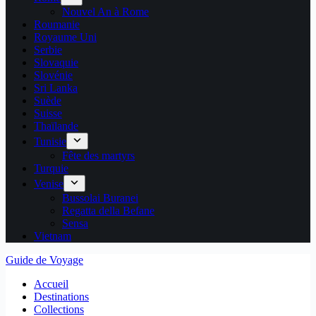
Nouvel An à Rome
Roumanie
Royaume Uni
Serbie
Slovaquie
Slovénie
Sri Lanka
Suède
Suisse
Thaïlande
Tunisie
Fête des martyrs
Turquie
Venise
Bussolai Buranei
Regatta della Befane
Sensa
Vietnam
Guide de Voyage
Accueil
Destinations
Collections