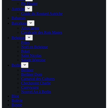
Pie Floater
Autriche
Guide du Routard Autriche
Bahamas
Barcelone
Arros negre
Cavalcade des Rois Mages
Belgique
Frites
Noël en Belgique
Peket
Saint Nicolas
Salade liégeoise
Berlin
Berliner
Berliner Dom
Carnaval des Cultures
Checkpoint Charlie
Currywurst
Nouvel An à Berlin
Blog
Bolivie
Bosnie