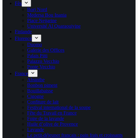
Fès
Borj Nord
Medersa Bou Inania
Place Nejjarine
Université Al Quaraouiyine
Finlande
Florence
Duomo
Galerie des Offices
Palais Pitti
Palazzo Vecchio
Ponte Vecchio
France
Absinthe
Bonbon piment
Bouillabaisse
Cigogne
Confiture de lait
Festival international de la soupe
Fête du Travail en France
Foire de la lavande
Huile d’olive de Provence
Lavande
Le petit-déjeuner français : pain frais et croissants