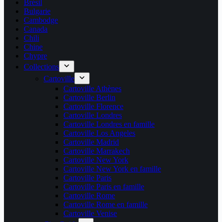
Brésil
Bulgarie
Cambodge
Canada
Chili
Chine
Chypre
Collections
Cartoville
Cartoville Athènes
Cartoville Berlin
Cartoville Florence
Cartoville Londres
Cartoville Londres en famille
Cartoville Los Angeles
Cartoville Madrid
Cartoville Marrakech
Cartoville New York
Cartoville New York en famille
Cartoville Paris
Cartoville Paris en famille
Cartoville Rome
Cartoville Rome en famille
Cartoville Venise