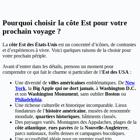
Pourquoi choisir la côte Est pour votre
prochain voyage ?
La
côte Est des États-Unis
est un concentré d’icônes, de contrastes
et d’expériences à vivre. Voici quelques raisons de la choisir pour
votre prochain périple.
Avant d’entrer dans les détails, prenons un moment pour
comprendre ce qui fait le charme si particulier de l’
Est des USA
:
Une diversité de
villes américaines
emblématiques. De
New
York
, la
Big Apple qui ne dort jamais
, à
Washington D.C.
et son
Washington Monument
, sans oublier
Boston
ou
Philadelphia
.
Une richesse culturelle et historique incomparable. Lieux
fondateurs de l’
histoire américaine
, musées de renommée
mondiale,
quartiers historiques
, bâtiments classés.
Des paysages variés. Montagnes des Appalaches, plages de la
côte atlantique
,
rues pavées
de la
Nouvelle-Angleterre
,
parcs nationaux, forêts denses et campagnes bucoliques.
Une accessibilité idéale pour un premier road trip.