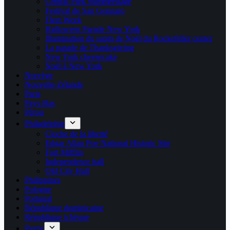
Central Park Summerstage
Festival de San Gennaro
Fleet Week
Halloween Parade New York
Illumination du sapin de Noël du Rockefeller center
La parade de Thanksgiving
New York cheesecake
Noël à New York
Norvège
Nouvelle-Zélande
Paris
Pays-Bas
Pérou
Philadelphie
Cloche de la liberté
Edgar Allan Poe National Historic Site
Fort Mifflin
Independence hall
Old City Hall
Philippines
Pologne
Portugal
République dominicaine
République tchèque
Rome