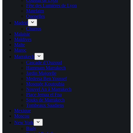
Coussin de Lyon
Fête des Lumières de Lyon
Matefaim
Quenelles
Madrid
Churros
Malaisie
Maldives
Malte
Maroc
Marrakech
Cascade d’Ouzoud
Hammam Marrakech
Jardin Majorelle
Medersa Ben Youssef
Mosquée Koutoubia
Nouvel An à Marrakech
Place Jemaa el Fna
Souks de Marrakech
Tombeaux Saadiens
Mexique
Moscou
New York
Bialy