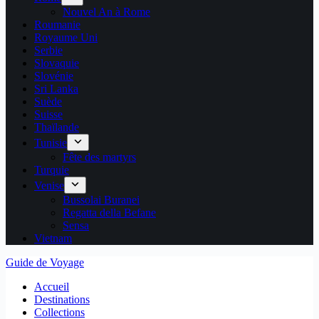
Nouvel An à Rome
Roumanie
Royaume Uni
Serbie
Slovaquie
Slovénie
Sri Lanka
Suède
Suisse
Thaïlande
Tunisie
Fête des martyrs
Turquie
Venise
Bussolai Buranei
Regatta della Befane
Sensa
Vietnam
Guide de Voyage
Accueil
Destinations
Collections