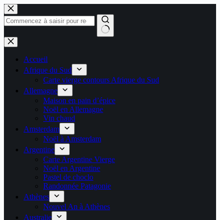
Passer
au
contenu
Aucun
résultat
Accueil
Afrique du Sud
Carte vierge contours Afrique du Sud
Allemagne
Maison en pain d’épice
Noël en Allemagne
Vin chaud
Amsterdam
Noël à Amsterdam
Argentine
Carte Argentine Vierge
Noël en Argentine
Pastel de choclo
Randonnée Patagonie
Athènes
Nouvel An à Athènes
Australie