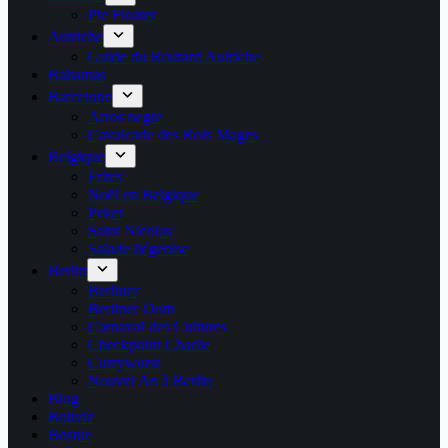
Pie Floater
Autriche
Guide du Routard Autriche
Bahamas
Barcelone
Arros negre
Cavalcade des Rois Mages
Belgique
Frites
Noël en Belgique
Peket
Saint Nicolas
Salade liégeoise
Berlin
Berliner
Berliner Dom
Carnaval des Cultures
Checkpoint Charlie
Currywurst
Nouvel An à Berlin
Blog
Bolivie
Bosnie