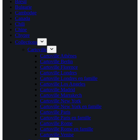
Brésil
Bulgarie
Cambodge
Canada
Chili
Chine
Chypre
Collections
Cartoville
Cartoville Athènes
Cartoville Berlin
Cartoville Florence
Cartoville Londres
Cartoville Londres en famille
Cartoville Los Angeles
Cartoville Madrid
Cartoville Marrakech
Cartoville New York
Cartoville New York en famille
Cartoville Paris
Cartoville Paris en famille
Cartoville Rome
Cartoville Rome en famille
Cartoville Venise