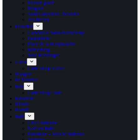
Marron glacé
Muguet
Sablés alsaciens : bredeles
Tro Breizh
Francfort
Cathédrale Saint-Barthélemy
Paulskirche
Place de la Hauptwache
Römerberg
Tour Henninger
Grèce
Carte vierge Grece
Hongrie
Île Maurice
Inde
Carte vierge Inde
Indonésie
Irlande
Islande
Italie
Glace italienne
Noël en Italie
Panettone – brioche italienne
Tiramisu