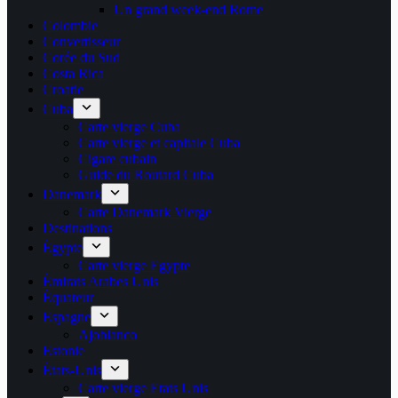
Un grand week-end Rome
Colombie
Convertisseur
Corée du Sud
Costa Rica
Croatie
Cuba
Carte vierge Cuba
Carte vierge et capitale Cuba
Cigare cubain
Guide du Routard Cuba
Danemark
Carte Danemark Vierge
Destinations
Égypte
Carte vierge Egypte
Émirats Arabes Unis
Équateur
Espagne
Ajoblanco
Estonie
États-Unis
Carte vierge Etats Unis