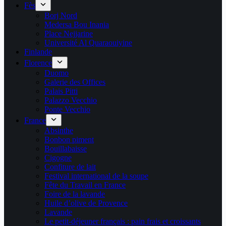
Fès
Borj Nord
Medersa Bou Inania
Place Nejjarine
Université Al Quaraouiyine
Finlande
Florence
Duomo
Galerie des Offices
Palais Pitti
Palazzo Vecchio
Ponte Vecchio
France
Absinthe
Bonbon piment
Bouillabaisse
Cigogne
Confiture de lait
Festival international de la soupe
Fête du Travail en France
Foire de la lavande
Huile d’olive de Provence
Lavande
Le petit-déjeuner français : pain frais et croissants