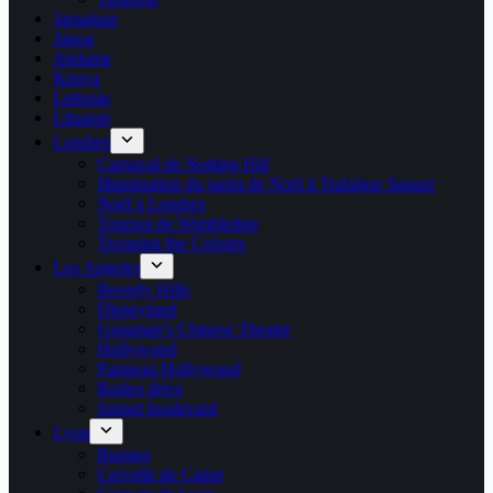
Jamaïque
Japon
Jordanie
Kenya
Lettonie
Lituanie
Londres
Carnaval de Notting Hill
Illumination du sapin de Noël à Trafalgar Square
Noël à Londres
Tournoi de Wimbledon
Trooping the Colours
Los Angeles
Beverly Hills
Disneyland
Grauman’s Chinese Theatre
Hollywood
Panneau Hollywood
Rodeo drive
Sunset boulevard
Lyon
Bugnes
Cervelle de Canut