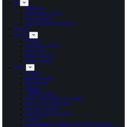
Fès
Borj Nord
Medersa Bou Inania
Place Nejjarine
Université Al Quaraouiyine
Finlande
Florence
Duomo
Galerie des Offices
Palais Pitti
Palazzo Vecchio
Ponte Vecchio
France
Absinthe
Bonbon piment
Bouillabaisse
Cigogne
Confiture de lait
Festival international de la soupe
Fête du Travail en France
Foire de la lavande
Huile d’olive de Provence
Lavande
Le petit-déjeuner français : pain frais et croissants