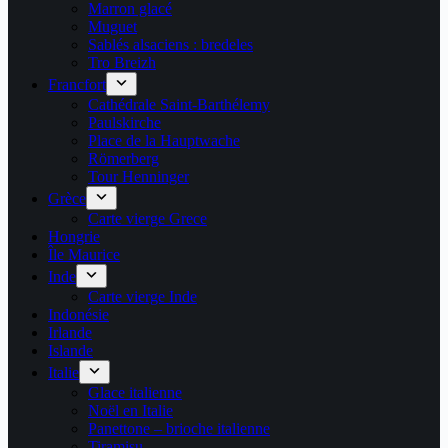
Marron glacé
Muguet
Sablés alsaciens : bredeles
Tro Breizh
Francfort
Cathédrale Saint-Barthélemy
Paulskirche
Place de la Hauptwache
Römerberg
Tour Henninger
Grèce
Carte vierge Grece
Hongrie
Île Maurice
Inde
Carte vierge Inde
Indonésie
Irlande
Islande
Italie
Glace italienne
Noël en Italie
Panettone – brioche italienne
Tiramisu