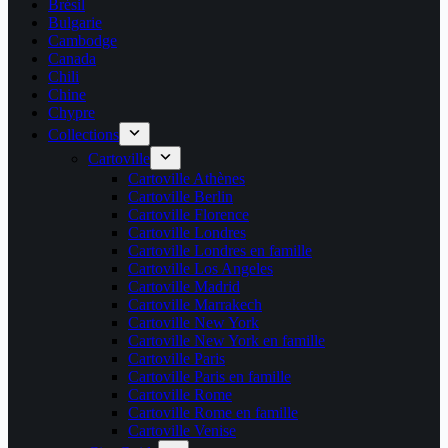
Brésil
Bulgarie
Cambodge
Canada
Chili
Chine
Chypre
Collections
Cartoville
Cartoville Athènes
Cartoville Berlin
Cartoville Florence
Cartoville Londres
Cartoville Londres en famille
Cartoville Los Angeles
Cartoville Madrid
Cartoville Marrakech
Cartoville New York
Cartoville New York en famille
Cartoville Paris
Cartoville Paris en famille
Cartoville Rome
Cartoville Rome en famille
Cartoville Venise