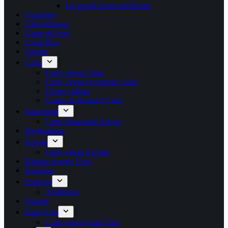
Un grand week-end Rome
Colombie
Convertisseur
Corée du Sud
Costa Rica
Croatie
Cuba
Carte vierge Cuba
Carte vierge et capitale Cuba
Cigare cubain
Guide du Routard Cuba
Danemark
Carte Danemark Vierge
Destinations
Égypte
Carte vierge Egypte
Émirats Arabes Unis
Équateur
Espagne
Ajoblanco
Estonie
États-Unis
Carte vierge Etats Unis