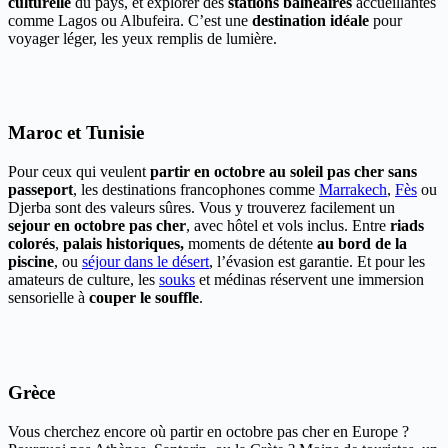
culturelle
du pays, et explorer des
stations balnéaires
accueillantes
comme Lagos ou Albufeira. C’est une
destination idéale
pour
voyager léger, les yeux remplis de lumière.
Maroc et Tunisie
Pour ceux qui veulent
partir en octobre au soleil pas cher sans
passeport
, les destinations francophones comme
Marrakech
,
Fès
ou
Djerba sont des valeurs sûres. Vous y trouverez facilement un
sejour en octobre pas cher
, avec hôtel et vols inclus. Entre
riads
colorés
,
palais historiques,
moments de détente
au bord de la
piscine
, ou
séjour dans le désert
, l’évasion est garantie. Et pour les
amateurs de culture, les
souks
et médinas réservent une immersion
sensorielle à
couper le souffle
.
Grèce
Vous cherchez encore où partir en octobre pas cher en Europe ?