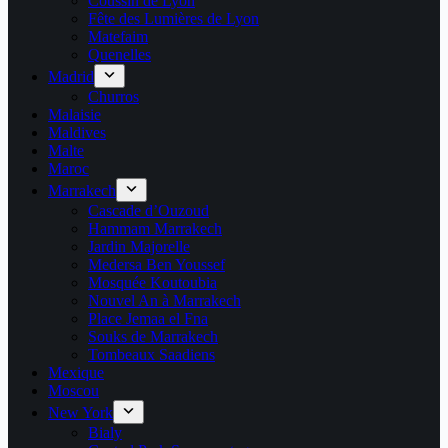
Coussin de Lyon
Fête des Lumières de Lyon
Matefaim
Quenelles
Madrid
Churros
Malaisie
Maldives
Malte
Maroc
Marrakech
Cascade d’Ouzoud
Hammam Marrakech
Jardin Majorelle
Medersa Ben Youssef
Mosquée Koutoubia
Nouvel An à Marrakech
Place Jemaa el Fna
Souks de Marrakech
Tombeaux Saadiens
Mexique
Moscou
New York
Bialy