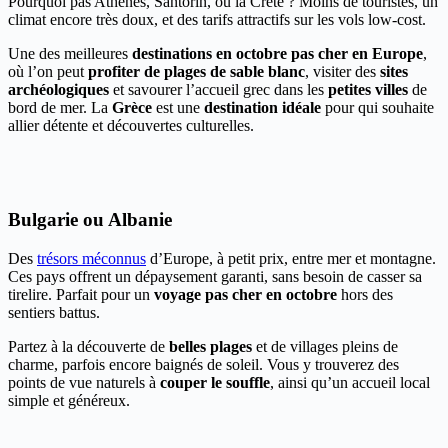
Pourquoi pas Athènes, Santorin, ou la Crète ? Moins de touristes, un
climat encore très doux, et des tarifs attractifs sur les vols low-cost.
Une des meilleures
destinations en octobre pas cher en Europe
,
où l’on peut
profiter de plages de sable blanc
, visiter des
sites
archéologiques
et savourer l’accueil grec dans les
petites villes
de
bord de mer. La
Grèce
est une
destination idéale
pour qui souhaite
allier détente et découvertes culturelles.
Bulgarie ou Albanie
Des
trésors méconnus
d’Europe, à petit prix, entre mer et montagne.
Ces pays offrent un dépaysement garanti, sans besoin de casser sa
tirelire. Parfait pour un
voyage pas cher en octobre
hors des
sentiers battus.
Partez à la découverte de
belles plages
et de villages pleins de
charme, parfois encore baignés de soleil. Vous y trouverez des
points de vue naturels à
couper le souffle
, ainsi qu’un accueil local
simple et généreux.