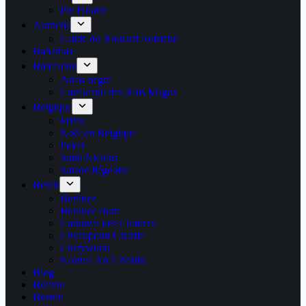
Pie Floater
Autriche
Guide du Routard Autriche
Bahamas
Barcelone
Arros negre
Cavalcade des Rois Mages
Belgique
Frites
Noël en Belgique
Peket
Saint Nicolas
Salade liégeoise
Berlin
Berliner
Berliner Dom
Carnaval des Cultures
Checkpoint Charlie
Currywurst
Nouvel An à Berlin
Blog
Bolivie
Bosnie