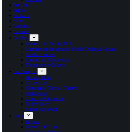
Jamaïque
Japon
Jordanie
Kenya
Lettonie
Lituanie
Londres
Carnaval de Notting Hill
Illumination du sapin de Noël à Trafalgar Square
Noël à Londres
Tournoi de Wimbledon
Trooping the Colours
Los Angeles
Beverly Hills
Disneyland
Grauman’s Chinese Theatre
Hollywood
Panneau Hollywood
Rodeo drive
Sunset boulevard
Lyon
Bugnes
Cervelle de Canut