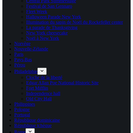
Central Park Summerstage
Festival de San Gennaro
Fleet Week
Halloween Parade New York
Illumination du sapin de Noël du Rockefeller center
La parade de Thanksgiving
New York cheesecake
Noël à New York
Norvège
Nouvelle-Zélande
Paris
Pays-Bas
Pérou
Philadelphie
Cloche de la liberté
Edgar Allan Poe National Historic Site
Fort Mifflin
Independence hall
Old City Hall
Philippines
Pologne
Portugal
République dominicaine
République tchèque
Rome