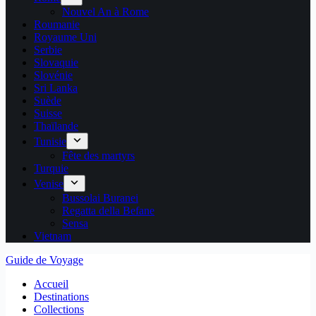
Nouvel An à Rome
Roumanie
Royaume Uni
Serbie
Slovaquie
Slovénie
Sri Lanka
Suède
Suisse
Thaïlande
Tunisie
Fête des martyrs
Turquie
Venise
Bussolai Buranei
Regatta della Befane
Sensa
Vietnam
Guide de Voyage
Accueil
Destinations
Collections