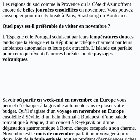
Les régions du sud comme la Provence ou la Côte d’Azur offrent
encore de
belles journées ensoleillées
en novembre. Vous pouvez
aussi opter pour un city break à Paris, Strasbourg ou Bordeaux.
Quel pays est-il préférable de visiter en novembre ?
L’Espagne et le Portugal séduisent par leurs
températures douces
,
tandis que la Hongrie et la République tchèque charment par leurs
ambiances automnales et leurs prix attractifs. L’Islande est parfaite
pour ceux qui rêvent d’aurores boréales ou de
paysages
volcaniques
.
Savoir
où partir en week-end en novembre en Europe
vous
permet d’échapper à la grisaille automnale sans exploser votre
budget. Qu’il s’agisse d’un
voyage en novembre en Europe
ensoleillé à Séville, d’un bain thermal à Budapest, d’une balade
romantique à Prague, d’un concert à Reykjavik ou d’une
dégustation gastronomique à Rome, chaque escapade a son charme.
Novembre est le
mois de novembre
parfait pour voyager à prix
doux, loin de la
foule estivale
, tout en profitant d’expériences riches