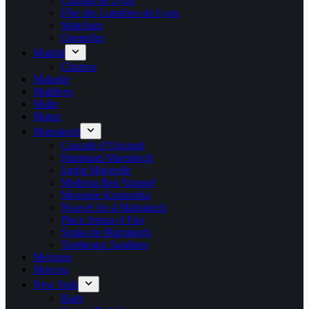
Coussin de Lyon
Fête des Lumières de Lyon
Matefaim
Quenelles
Madrid
Churros
Malaisie
Maldives
Malte
Maroc
Marrakech
Cascade d’Ouzoud
Hammam Marrakech
Jardin Majorelle
Medersa Ben Youssef
Mosquée Koutoubia
Nouvel An à Marrakech
Place Jemaa el Fna
Souks de Marrakech
Tombeaux Saadiens
Mexique
Moscou
New York
Bialy