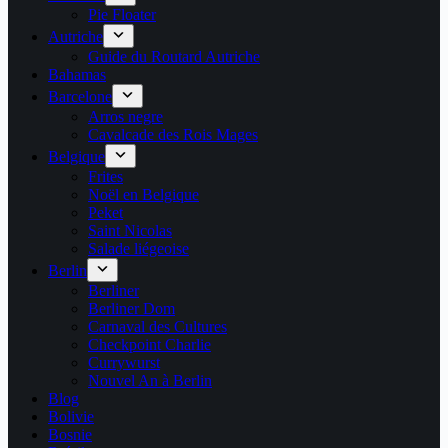
Pie Floater
Autriche
Guide du Routard Autriche
Bahamas
Barcelone
Arros negre
Cavalcade des Rois Mages
Belgique
Frites
Noël en Belgique
Peket
Saint Nicolas
Salade liégeoise
Berlin
Berliner
Berliner Dom
Carnaval des Cultures
Checkpoint Charlie
Currywurst
Nouvel An à Berlin
Blog
Bolivie
Bosnie