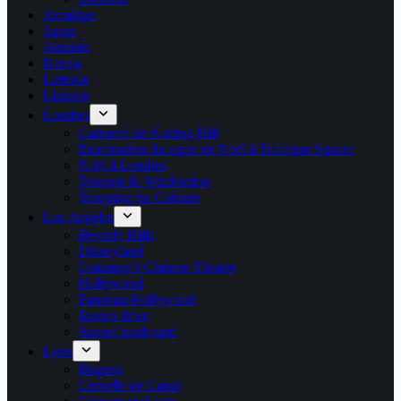
Jamaïque
Japon
Jordanie
Kenya
Lettonie
Lituanie
Londres
Carnaval de Notting Hill
Illumination du sapin de Noël à Trafalgar Square
Noël à Londres
Tournoi de Wimbledon
Trooping the Colours
Los Angeles
Beverly Hills
Disneyland
Grauman’s Chinese Theatre
Hollywood
Panneau Hollywood
Rodeo drive
Sunset boulevard
Lyon
Bugnes
Cervelle de Canut