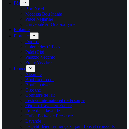
Fès
Borj Nord
Medersa Bou Inania
Place Nejjarine
Université Al Quaraouiyine
Finlande
Florence
Duomo
Galerie des Offices
Palais Pitti
Palazzo Vecchio
Ponte Vecchio
France
Absinthe
Bonbon piment
Bouillabaisse
Cigogne
Confiture de lait
Festival international de la soupe
Fête du Travail en France
Foire de la lavande
Huile d’olive de Provence
Lavande
Le petit-déjeuner français : pain frais et croissants