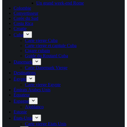
Un grand week-end Rome
Colombie
Convertisseur
Corée du Sud
Costa Rica
Croatie
Cuba
Carte vierge Cuba
Carte vierge et capitale Cuba
Cigare cubain
Guide du Routard Cuba
Danemark
Carte Danemark Vierge
Destinations
Égypte
Carte vierge Egypte
Émirats Arabes Unis
Équateur
Espagne
Ajoblanco
Estonie
États-Unis
Carte vierge Etats Unis