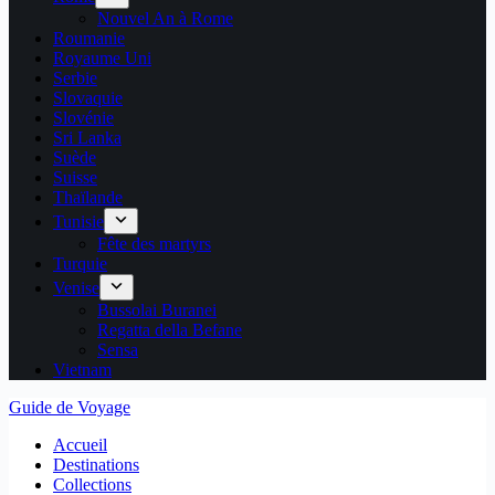
Nouvel An à Rome
Roumanie
Royaume Uni
Serbie
Slovaquie
Slovénie
Sri Lanka
Suède
Suisse
Thaïlande
Tunisie
Fête des martyrs
Turquie
Venise
Bussolai Buranei
Regatta della Befane
Sensa
Vietnam
Guide de Voyage
Accueil
Destinations
Collections