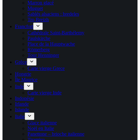
Marron glacé
Muguet
Sablés alsaciens : bredeles
Tro Breizh
Francfort
Cathédrale Saint-Barthélemy
Paulskirche
Place de la Hauptwache
Römerberg
Tour Henninger
Grèce
Carte vierge Grece
Hongrie
Île Maurice
Inde
Carte vierge Inde
Indonésie
Irlande
Islande
Italie
Glace italienne
Noël en Italie
Panettone – brioche italienne
Tiramisu