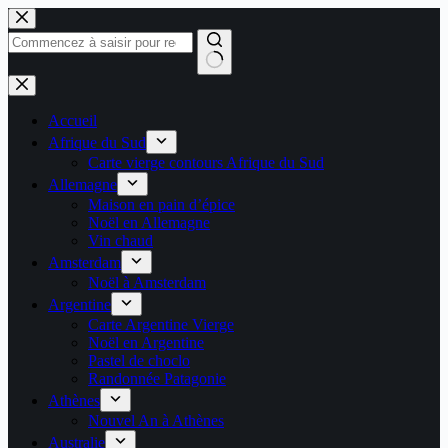
Passer
au
contenu
Aucun
résultat
Accueil
Afrique du Sud
Carte vierge contours Afrique du Sud
Allemagne
Maison en pain d’épice
Noël en Allemagne
Vin chaud
Amsterdam
Noël à Amsterdam
Argentine
Carte Argentine Vierge
Noël en Argentine
Pastel de choclo
Randonnée Patagonie
Athènes
Nouvel An à Athènes
Australie