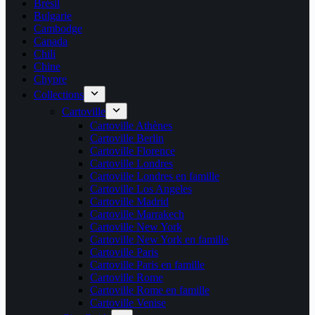
Brésil
Bulgarie
Cambodge
Canada
Chili
Chine
Chypre
Collections
Cartoville
Cartoville Athènes
Cartoville Berlin
Cartoville Florence
Cartoville Londres
Cartoville Londres en famille
Cartoville Los Angeles
Cartoville Madrid
Cartoville Marrakech
Cartoville New York
Cartoville New York en famille
Cartoville Paris
Cartoville Paris en famille
Cartoville Rome
Cartoville Rome en famille
Cartoville Venise