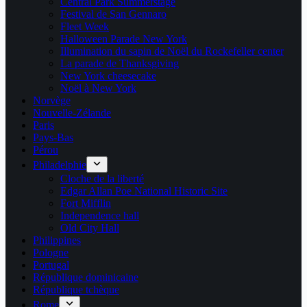
Central Park Summerstage
Festival de San Gennaro
Fleet Week
Halloween Parade New York
Illumination du sapin de Noël du Rockefeller center
La parade de Thanksgiving
New York cheesecake
Noël à New York
Norvège
Nouvelle-Zélande
Paris
Pays-Bas
Pérou
Philadelphie
Cloche de la liberté
Edgar Allan Poe National Historic Site
Fort Mifflin
Independence hall
Old City Hall
Philippines
Pologne
Portugal
République dominicaine
République tchèque
Rome