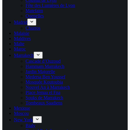
Coussin de Lyon
Fête des Lumières de Lyon
Matefaim
Quenelles
Madrid
Churros
Malaisie
Maldives
Malte
Maroc
Marrakech
Cascade d’Ouzoud
Hammam Marrakech
Jardin Majorelle
Medersa Ben Youssef
Mosquée Koutoubia
Nouvel An à Marrakech
Place Jemaa el Fna
Souks de Marrakech
Tombeaux Saadiens
Mexique
Moscou
New York
Bialy