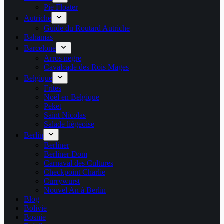
Pie Floater
Autriche
Guide du Routard Autriche
Bahamas
Barcelone
Arros negre
Cavalcade des Rois Mages
Belgique
Frites
Noël en Belgique
Peket
Saint Nicolas
Salade liégeoise
Berlin
Berliner
Berliner Dom
Carnaval des Cultures
Checkpoint Charlie
Currywurst
Nouvel An à Berlin
Blog
Bolivie
Bosnie