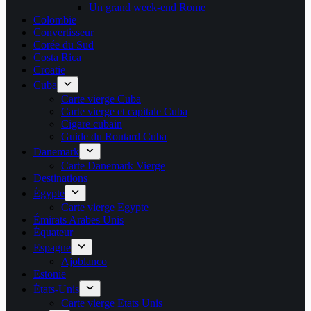
Un grand week-end Rome
Colombie
Convertisseur
Corée du Sud
Costa Rica
Croatie
Cuba
Carte vierge Cuba
Carte vierge et capitale Cuba
Cigare cubain
Guide du Routard Cuba
Danemark
Carte Danemark Vierge
Destinations
Égypte
Carte vierge Egypte
Émirats Arabes Unis
Équateur
Espagne
Ajoblanco
Estonie
États-Unis
Carte vierge Etats Unis