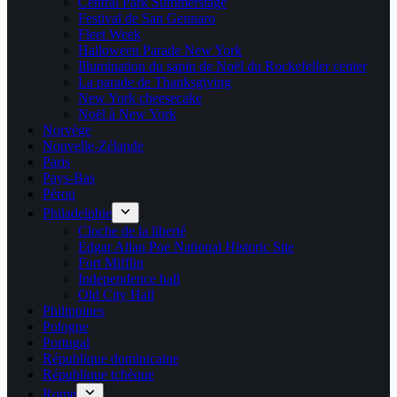
Central Park Summerstage
Festival de San Gennaro
Fleet Week
Halloween Parade New York
Illumination du sapin de Noël du Rockefeller center
La parade de Thanksgiving
New York cheesecake
Noël à New York
Norvège
Nouvelle-Zélande
Paris
Pays-Bas
Pérou
Philadelphie
Cloche de la liberté
Edgar Allan Poe National Historic Site
Fort Mifflin
Independence hall
Old City Hall
Philippines
Pologne
Portugal
République dominicaine
République tchèque
Rome