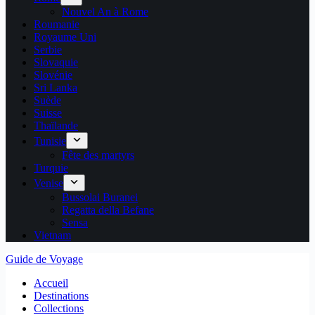
Nouvel An à Rome
Roumanie
Royaume Uni
Serbie
Slovaquie
Slovénie
Sri Lanka
Suède
Suisse
Thaïlande
Tunisie
Fête des martyrs
Turquie
Venise
Bussolai Buranei
Regatta della Befane
Sensa
Vietnam
Guide de Voyage
Accueil
Destinations
Collections