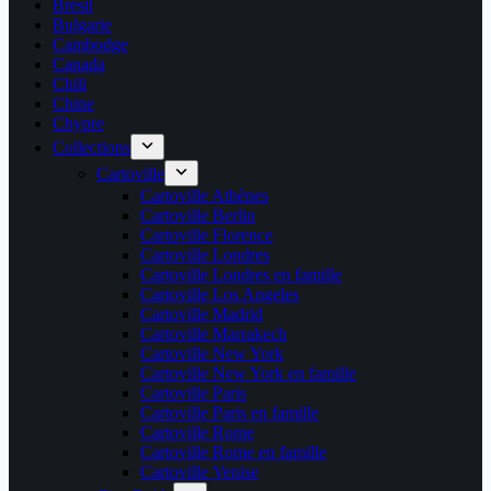
Brésil
Bulgarie
Cambodge
Canada
Chili
Chine
Chypre
Collections
Cartoville
Cartoville Athènes
Cartoville Berlin
Cartoville Florence
Cartoville Londres
Cartoville Londres en famille
Cartoville Los Angeles
Cartoville Madrid
Cartoville Marrakech
Cartoville New York
Cartoville New York en famille
Cartoville Paris
Cartoville Paris en famille
Cartoville Rome
Cartoville Rome en famille
Cartoville Venise