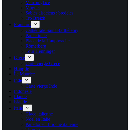
Marron glacé
Muguet
Sablés alsaciens : bredeles
Tro Breizh
Francfort
Cathédrale Saint-Barthélemy
Paulskirche
Place de la Hauptwache
Römerberg
Tour Henninger
Grèce
Carte vierge Grece
Hongrie
Île Maurice
Inde
Carte vierge Inde
Indonésie
Irlande
Islande
Italie
Glace italienne
Noël en Italie
Panettone – brioche italienne
Tiramisu