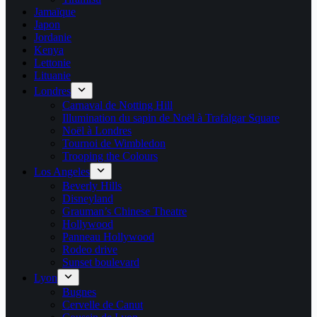
Jamaïque
Japon
Jordanie
Kenya
Lettonie
Lituanie
Londres
Carnaval de Notting Hill
Illumination du sapin de Noël à Trafalgar Square
Noël à Londres
Tournoi de Wimbledon
Trooping the Colours
Los Angeles
Beverly Hills
Disneyland
Grauman’s Chinese Theatre
Hollywood
Panneau Hollywood
Rodeo drive
Sunset boulevard
Lyon
Bugnes
Cervelle de Canut