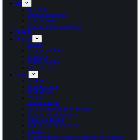
Fès
Borj Nord
Medersa Bou Inania
Place Nejjarine
Université Al Quaraouiyine
Finlande
Florence
Duomo
Galerie des Offices
Palais Pitti
Palazzo Vecchio
Ponte Vecchio
France
Absinthe
Bonbon piment
Bouillabaisse
Cigogne
Confiture de lait
Festival international de la soupe
Fête du Travail en France
Foire de la lavande
Huile d’olive de Provence
Lavande
Le petit-déjeuner français : pain frais et croissants