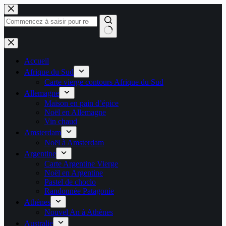
Passer
au
contenu
Aucun
résultat
Accueil
Afrique du Sud
Carte vierge contours Afrique du Sud
Allemagne
Maison en pain d’épice
Noël en Allemagne
Vin chaud
Amsterdam
Noël à Amsterdam
Argentine
Carte Argentine Vierge
Noël en Argentine
Pastel de choclo
Randonnée Patagonie
Athènes
Nouvel An à Athènes
Australie